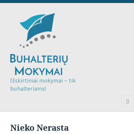
Išskirtiniai mokymai – tik
buhalteriams!
MENI
IR
VALDI
Nieko Nerasta