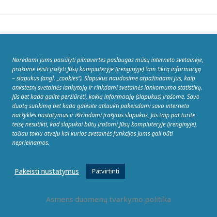
Panašu, kad nepavyko rasti jūsų ieškomo puslapio.
Galbūt jums padės paieškos galimybė.
Norėdami Jums pasiūlyti pilnavertes paslaugas mūsų interneto svetainėje,
prašome leisti įrašyti Jūsų kompiuteryje (įrenginyje) tam tikrą informaciją
Ieškoti:
– slapukus (angl. „cookies“). Slapukus naudosime atpažindami Jus, kaip
ankstesnį svetainės lankytoją ir rinkdami svetainės lankomumo statistiką.
Jūs bet kada galite peržiūrėti, kokią informaciją (slapukus) įrašome. Savo
duotą sutikimą bet kada galėsite atšaukti pakeisdami savo interneto
naršyklės nustatymus ir ištrindami įrašytus slapukus, Jūs taip pat turite
teisę nesutikti, kad slapukai būtų įrašomi Jūsų kompiuteryje (įrenginyje),
tačiau tokiu atveju kai kurios svetainės funkcijos Jums gali būti
neprieinamos.
Pakeisti nustatymus
Patvirtinti
Asmens duomenų tvarkymo politika