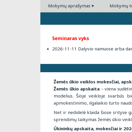
Mokymų aprašymas
▾
Mokymų 
Seminaras vyks
2026-11-11 Dalyvio namuose arba darb
Žemės ūkio veiklos mokesčiai, apsk
Žemės ūkio apskaita
– viena sudėtin
modelius. Šioje veikloje svarbūs b
apmokestinimo, ilgalaikio turto naudo
Net ir nedidelė klaida šiose srityse
sprendimų taikymas žemės ūkio veiklo
Ūkininkų apskaita, mokesčiai ir 202