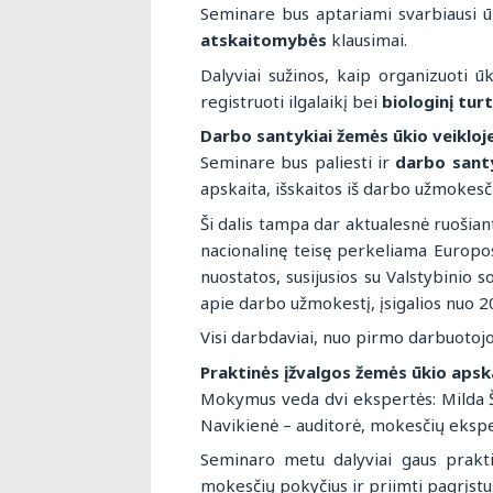
Seminare bus aptariami svarbiausi ū
atskaitomybės
klausimai.
Dalyviai sužinos, kaip organizuoti ū
registruoti ilgalaikį bei
biologinį tur
Darbo santykiai žemės ūkio veikloje
Seminare bus paliesti ir
darbo santy
apskaita, išskaitos iš darbo užmokesč
Ši dalis tampa dar aktualesnė ruoši
nacionalinę teisę perkeliama Europos
nuostatos, susijusios su Valstybinio
apie darbo užmokestį, įsigalios nuo 2
Visi darbdaviai, nuo pirmo darbuotoj
Praktinės įžvalgos žemės ūkio aps
Mokymus veda dvi ekspertės: Milda Š
Navikienė – auditorė, mokesčių ekspe
Seminaro metu dalyviai gaus praktin
mokesčių pokyčius ir priimti pagrįst