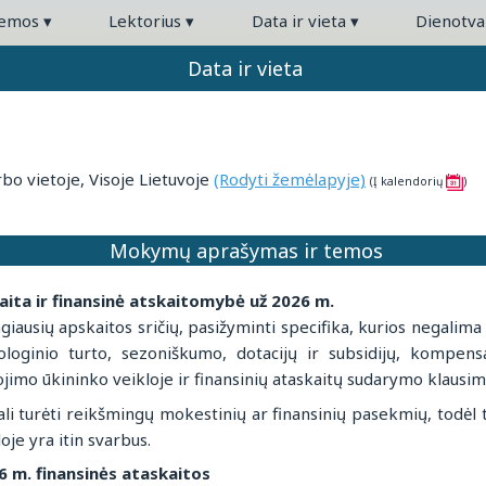
temos
▾
Lektorius
▾
Data ir vieta
▾
Dienotv
Data ir vieta
o vietoje, Visoje Lietuvoje
(Rodyti žemėlapyje)
(Į kalendorių
)
Mokymų aprašymas ir temos
aita ir finansinė atskaitomybė už 2026 m.
giausių apskaitos sričių, pasižyminti specifika, kurios negalima
iologinio turto, sezoniškumo, dotacijų ir subsidijų, kompe
jimo ūkininko veikloje ir finansinių ataskaitų sudarymo klausim
 gali turėti reikšmingų mokestinių ar finansinių pasekmių, todė
je yra itin svarbus.
6 m. finansinės ataskaitos