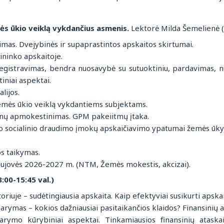
mės ūkio veiklą vykdančius asmenis.
Lektorė Milda Šemelienė (1
mas. Dvejybinės ir supaprastintos apskaitos skirtumai.
ininko apskaitoje.
registravimas, bendra nuosavybė su sutuoktiniu, pardavimas, 
iniai aspektai.
lijos.
emės ūkio veiklą vykdantiems subjektams.
nų apmokestinimas. GPM pakeiitmų įtaka.
nio socialinio draudimo įmokų apskaičiavimo ypatumai žemės ūky
s taikymas.
aujovės 2026-2027 m. (NTM, Žemės mokestis, akcizai).
3:00-15:45 val.)
riuje – sudėtingiausia apskaita. Kaip efektyviai susikurti apskai
arymas – kokios dažniausiai pasitaikančios klaidos? Finansinių 
darymo kūrybiniai aspektai. Tinkamiausios finansinių atask