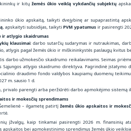
kininkų ir kitų
žemės ūkio veiklą vykdančių subjektų
apskai
kininko ūkio apskaitą, taikyti dvejybinę ar supaprastintą apsk
tą
, apskaityti subsidijas, taikyti
PVM ypatumus
ir pasirengti 2
 ir atlygio skaidrumas
kių klausimai
: darbo sutarčių sudarymas ir nutraukimas, darb
io, atlygis pagal žemės ūkio ir miškininkystės paslaugų kvitus b
antis darbo užmokesčio skaidrumo reikalavimams. Seimas priėmė
 Sąjungos atlygio skaidrumo direktyva. Pagrindinė įstatymo dali
 socialinio draudimo fondo valdybos kaupiamų duomenų teikimu 
027 m. sausio 1 d.
o, privalo parengti arba peržiūrėti darbo apmokėjimo sistemą i
kaitos ir mokesčių sprendimams
emelienė – ilgametę patirtį
žemės ūkio apskaitos ir mokesči
rtė.
ių įžvalgų, kaip tinkamai pasirengti 2026 m. finansinių at
us apskaitos bei apmokestinimo sprendimus žemės ūkio veikloje