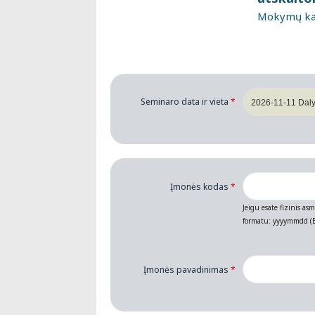
Mokymų kai
Seminaro data ir vieta
*
Įmonės kodas
*
Jeigu esate fizinis as
formatu: yyyymmdd (B
Įmonės pavadinimas
*