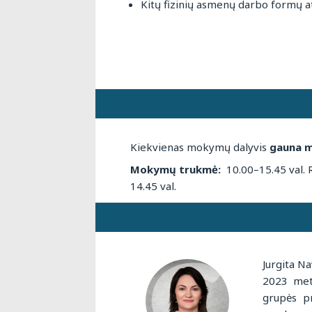
Kitų fizinių asmenų darbo formų atl
Kiekvienas mokymų dalyvis
gauna m
Mokymų trukmė:
10.00–15.45 val. R
14.45 val.
Jurgita Na
2023 meta
grupės p