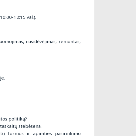
0:00-12:15 val.).
nuomojimas, nusidėvėjimas, remontas,
je.
tos politiką?
ataskaitų stebėsena.
aitų formos ir apimties pasirinkimo