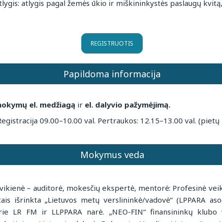
ygis: atlygis pagal žemės ūkio ir miškininkystės paslaugų kvitą,
REGISTRUOTIS
Papildoma informacija
okymų el. medžiagą
ir
el. dalyvio pažymėjimą.
egistracija 09.00–10.00 val. Pertraukos: 12.15–13.00 val. (piet
Mokymus veda
vikienė – auditorė, mokesčių ekspertė, mentorė: Profesinė veikl
is išrinkta „Lietuvos metų verslininkė/vadovė“ (LPPARA asoc
rie LR FM ir LLPPARA narė. „NEO-FIN“ finansininkų klubo v