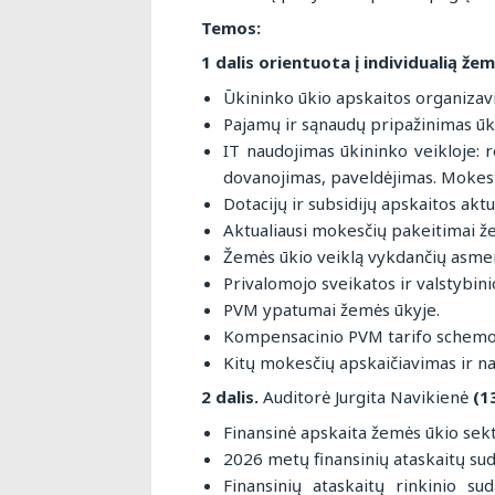
Temos:
1 dalis orientuota į individualią že
Ūkininko ūkio apskaitos organizavi
Pajamų ir sąnaudų pripažinimas ūk
IT naudojimas ūkininko veikloje: 
dovanojimas, paveldėjimas. Mokest
Dotacijų ir subsidijų apskaitos aktua
Aktualiausi mokesčių pakeitimai ž
Žemės ūkio veiklą vykdančių asme
Privalomojo sveikatos ir valstybi
PVM ypatumai žemės ūkyje.
Kompensacinio PVM tarifo schemo
Kitų mokesčių apskaičiavimas ir n
2 dalis.
Auditorė Jurgita Navikienė
(1
Finansinė apskaita žemės ūkio sekto
2026 metų finansinių ataskaitų sud
Finansinių ataskaitų rinkinio su