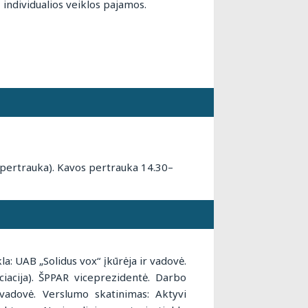
 individualios veiklos pajamos.
ų pertrauka). Kavos pertrauka 14.30–
a: UAB „Solidus vox“ įkūrėja ir vadovė.
iacija). ŠPPAR viceprezidentė. Darbo
adovė. Verslumo skatinimas: Aktyvi