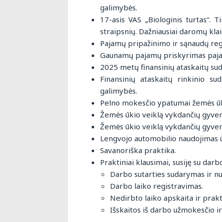
galimybės.
17-asis VAS „Biologinis turtas“. 
straipsnių. Dažniausiai daromų kla
Pajamų pripažinimo ir sąnaudų regi
Gaunamų pajamų priskyrimas pajam
2025 metų finansinių ataskaitų sud
Finansinių ataskaitų rinkinio su
galimybės.
Pelno mokesčio ypatumai žemės ūk
Žemės ūkio veiklą vykdančių gyven
Žemės ūkio veiklą vykdančių gyven
Lengvojo automobilio naudojimas ū
Savanoriška praktika.
Praktiniai klausimai, susiję su darb
Darbo sutarties sudarymas ir n
Darbo laiko registravimas.
Nedirbto laiko apskaita ir prak
Išskaitos iš darbo užmokesčio ir 