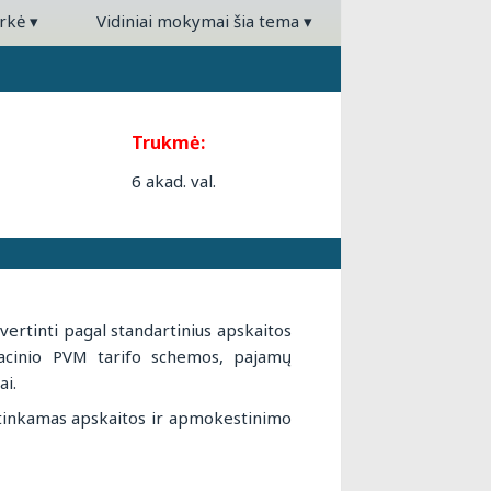
arkė
▾
Vidiniai mokymai šia tema
▾
Trukmė:
6 akad. val.
 vertinti pagal standartinius apskaitos
nsacinio PVM tarifo schemos, pajamų
ai.
l tinkamas apskaitos ir apmokestinimo