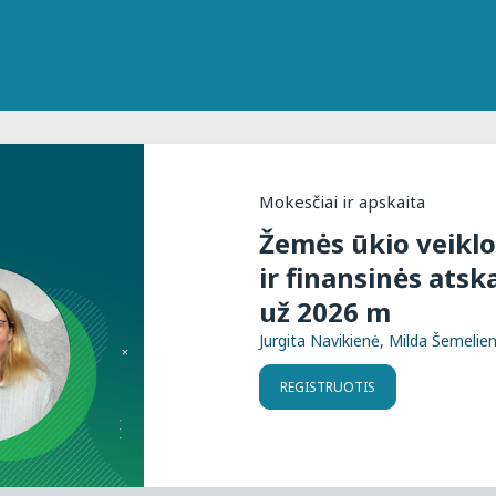
Mokesčiai ir apskaita
Žemės ūkio veiklo
ir finansinės at
už 2026 m
Jurgita Navikienė, Milda Šemelie
REGISTRUOTIS