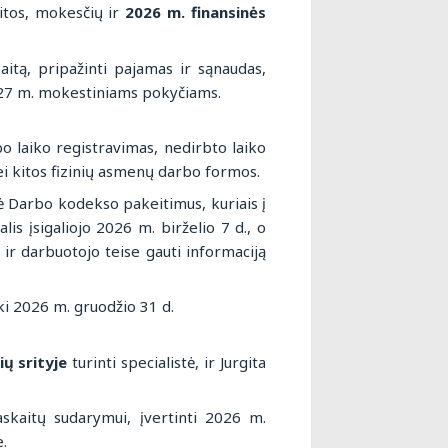
tos, mokesčių ir
2026 m. finansinės
aitą, pripažinti pajamas ir sąnaudas,
027 m. mokestiniams pokyčiams.
o laiko registravimas, nedirbto laiko
ei kitos fizinių asmenų darbo formos.
 Darbo kodekso pakeitimus, kuriais į
s įsigaliojo 2026 m. birželio 7 d., o
ir darbuotojo teise gauti informaciją
ki 2026 m. gruodžio 31 d.
ų srityje
turinti specialistė, ir Jurgita
askaitų sudarymui, įvertinti 2026 m.
.