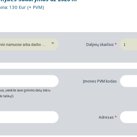
na: 130 Eur (+ PVM)
Dalyvių skaičius
*
Įmonės PVM kodas
muo, įveskite savo gimimo datą tokiu
e taškų!).
Adresas
*