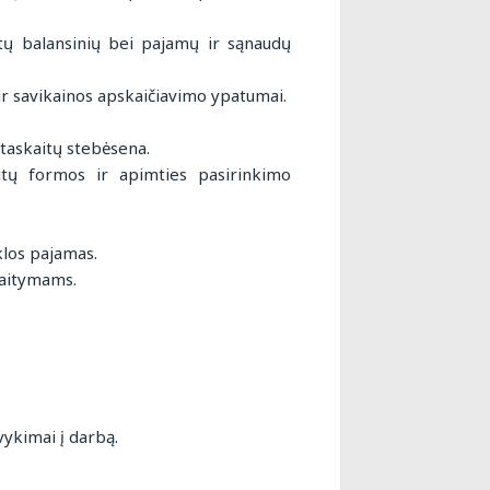
kitų balansinių bei pajamų ir sąnaudų
ir savikainos apskaičiavimo ypatumai.
ataskaitų stebėsena.
aitų formos ir apimties pasirinkimo
klos pajamas.
kaitymams.
vykimai į darbą.