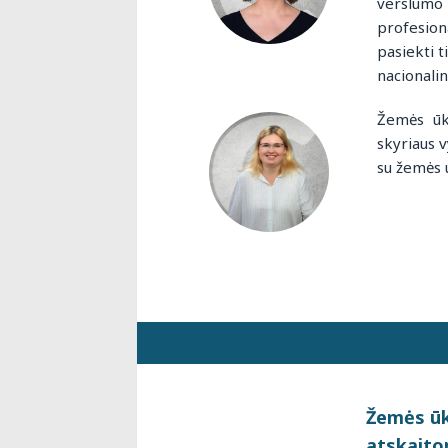
verslumo 
profesion
pasiekti 
nacionalin
Žemės ūki
skyriaus v
su žemės 
Žemės ūki
atskaito