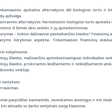
Tinkamiausios apskaitos alternatyvos dėl biologinio turto ir 
idų apžvalga.
stravimo alternatyvos. Nerealizuoto biologinio turto apskaita 
oms iš žemės ūkio veiklos ir jų apmokestinimas.
arymas – kokios dažniausiai pasitaikančios klaidos? Finansinių 
darymo kūrybiniai aspektai. Tinkamiausios finansinių atask
io subjektuose.
tojų išlaidos, mažinančios apmokestinamąsias individualios vei
tojų išlaidos, priskiriamos leidžiamiems ir neleidžiamiems ats
kininko veikloje.
o santykiais:
utraukimas.
tiniai pavyzdžiai: kasmetinės, nemokamos atostogos ir kiti neat
kiti aktualūs su darbo santykiais susiję klausimai.