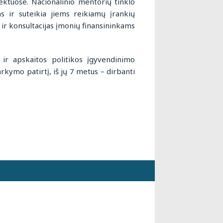
jektuose. Nacionalinio mentorių tinklo
s ir suteikia jiems reikiamų įrankių
 ir konsultacijas įmonių finansininkams
ir apskaitos politikos įgyvendinimo
arkymo patirtį, iš jų 7 metus – dirbanti