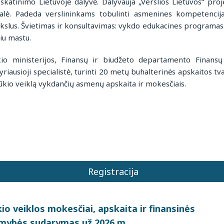
skatinimo Lietuvoje dalyvė. Dalyvauja „Verslios Lietuvos“ pro
alė. Padeda verslininkams tobulinti asmenines kompetencija
tikslus. Švietimas ir konsultavimas: vykdo edukacines programas
iu mastu.
o ministerijos, Finansų ir biudžeto departamento Finansų 
yriausioji specialistė, turinti 20 metų buhalterinės apskaitos tv
ūkio veiklą vykdančių asmenų apskaita ir mokesčiais.
Registracija
o veiklos mokesčiai, apskaita ir finansinės
mybės sudarymas už 2026 m