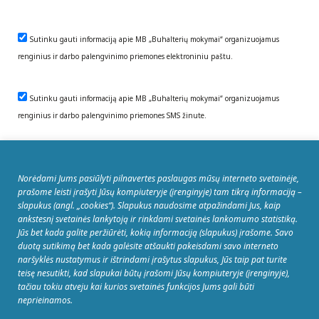
Sutinku gauti informaciją apie MB „Buhalterių mokymai“ organizuojamus
renginius ir darbo palengvinimo priemones elektroniniu paštu.
Sutinku gauti informaciją apie MB „Buhalterių mokymai“ organizuojamus
renginius ir darbo palengvinimo priemones SMS žinute.
Norėdami Jums pasiūlyti pilnavertes paslaugas mūsų interneto svetainėje,
REGISTRUOTIS
prašome leisti įrašyti Jūsų kompiuteryje (įrenginyje) tam tikrą informaciją –
slapukus (angl. „cookies“). Slapukus naudosime atpažindami Jus, kaip
ankstesnį svetainės lankytoją ir rinkdami svetainės lankomumo statistiką.
Jūs bet kada galite peržiūrėti, kokią informaciją (slapukus) įrašome. Savo
duotą sutikimą bet kada galėsite atšaukti pakeisdami savo interneto
© MB Buhalterių mokymai Sėlių g. 33, 08109
naršyklės nustatymus ir ištrindami įrašytus slapukus, Jūs taip pat turite
Vilnius. Tel.: +370 5 263 9922. Įmonės kodas:
teisę nesutikti, kad slapukai būtų įrašomi Jūsų kompiuteryje (įrenginyje),
tačiau tokiu atveju kai kurios svetainės funkcijos Jums gali būti
304093745, PVM mokėtojo kodas:
neprieinamos.
LT100009706016, Registras: VĮ Registrų