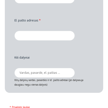
El. pašto adresas
*
Kiti dalyviai
Kitų dalyvių vardai, pavardės ir el. pašto adresai (jei dalyvauja
daugiau negu vienas dalyvis)
* Privalomi laukai