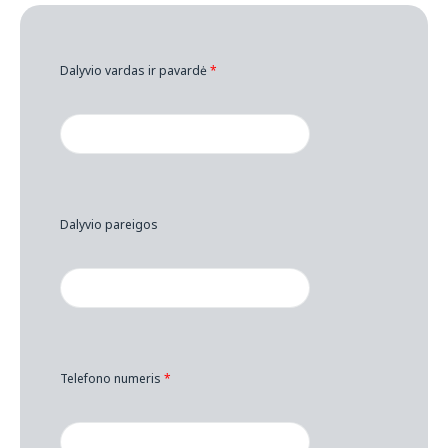
Dalyvio vardas ir pavardė
*
Dalyvio pareigos
Telefono numeris
*