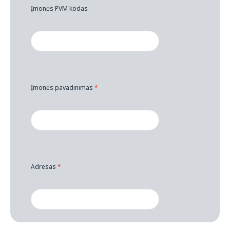
Įmonės PVM kodas
Įmonės pavadinimas
*
Adresas
*