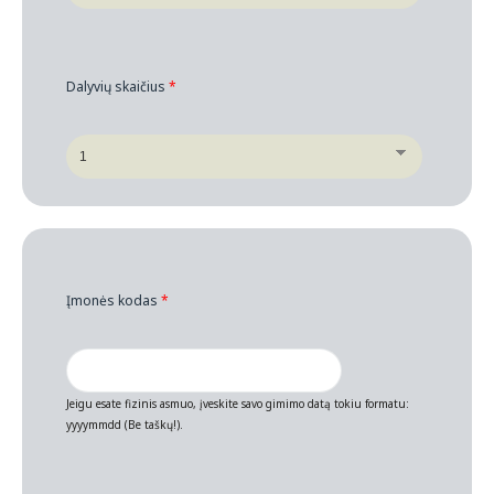
Dalyvių skaičius
*
Įmonės kodas
*
Jeigu esate fizinis asmuo, įveskite savo gimimo datą tokiu formatu:
yyyymmdd (Be taškų!).