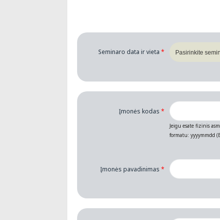
Seminaro data ir vieta
*
Įmonės kodas
*
Jeigu esate fizinis as
formatu: yyyymmdd (B
Įmonės pavadinimas
*