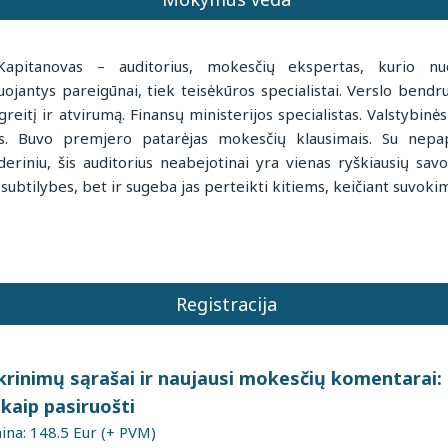
Kapitanovas – auditorius, mokesčių ekspertas, kurio n
uojantys pareigūnai, tiek teisėkūros specialistai. Verslo bendr
greitį ir atvirumą. Finansų ministerijos specialistas. Valstybin
kas. Buvo premjero patarėjas mokesčių klausimais. Su nepa
 deriniu, šis auditorius neabejotinai yra vienas ryškiausių sav
subtilybes, bet ir sugeba jas perteikti kitiems, keičiant suvok
Registracija
krinimų sąrašai ir naujausi mokesčių komentarai:
r kaip pasiruošti
na: 148.5 Eur (+ PVM)