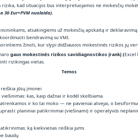
la rizika, kad situacijos bus interpretuojamos ne mokesčių mokė
a 30 Eur+PVM nuolaida).
ansininkams, atsakingiems už mokesčių apskaitą ir deklaravimą.
koordinuoti bendravimą su VMI.
intiems žinoti, kur slypi didžiausios mokestinės rizikos jų vers
inaro
gaus mokestinės rizikos savidiagnostikos įrankį (
Excel 
inti rizikingas vietas.
Temos
 reiškia jūsų įmonei
viešinimas: kas, kaip dažnai ir kodėl skelbiama.
atrenkamos ir ko tai moko — ne pavieniai atvejai, o besiformuo
uprasti: planiniai patikrinimai (viešinami) ir operatyvūs neplanin
atikrinimas: ką kiekvienas reiškia jums
 be baudų