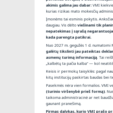
akimis galima jau dabar:
VMI kiekvie
kurias rizikas mato mokesčių adminis
Įmonėms tai esminis pokytis. Anksčiau
daugiau. Vis dėlto
viešinami tik plani
nepatekimas į sąrašą negarantuoja
kada parengta patikrai.
Nuo 2027 m. gegužės 1 d. numatomi M
galėtų tikslinti jau pateiktas dekl
asmenų turimą informaciją
. Tai rei
„kalbėtų ta pačia kalba“ — kol neatit
Keisis ir permokų taisyklės: pagal nau
kitų institucijų paskirtas baudas bei 
Pasekmės nėra vien formalios. VMI ver
(turinio viršenybė prieš formą)
. Nu
taikoma administracinė ar net baudžia
gaunant pranešimą.
Pirmas dalykas, kurio VMI prašo p