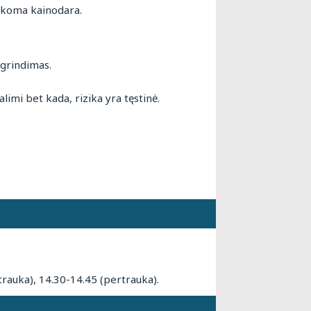
aikoma kainodara.
agrindimas.
limi bet kada, rizika yra tęstinė.
trauka), 14.30-14.45 (pertrauka).