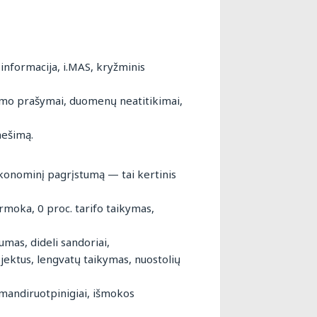
informacija, i.MAS, kryžminis
nimo prašymai, duomenų neatitikimai,
nešimą.
 ekonominį pagrįstumą — tai kertinis
moka, 0 proc. tarifo taikymas,
mas, dideli sandoriai,
jektus, lengvatų taikymas, nuostolių
mandiruotpinigiai, išmokos