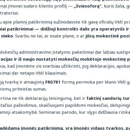
nai įmonei sudaro kliento profilį —
„šviesoforą“
, kuris žalia,
tratorius.
 apie planinį patikrinimą sužinodavote tik gavę oficialų VMI pr
niai patikrinimai — didžioji kontrolės dalis yra operatyvūs i
 nieko
. Svarbu ne tai, ar esate plane, o ar
jūsų mokestinė pozi
okesčių administravimo įstatymo pakeitimai dar labiau sustip
aracijas ir iš naujo nustatyti mokesčių mokėtojo mokestinę p
škia, kad įmonėms vis svarbiau užtikrinti, jog deklaracijos, apsk
ikimai dar netapo VMI klausimais.
ją tvarką ir atnaujintą
FR0781
formą permoka per Mano VMI galė
teismų priteistas sumas.
tina ne tik deklaracijų teisingumą, bet ir
faktinį sandorių tu
stačius pažeidimus, skaičiuojami papildomi mokesčiai, delspinigia
moji atsakomybė. Seminaras parodo, kur slypi didžiausia rizika 
radėdama įmonės patikrinimą, yra įmonės vidaus tvarkos, p