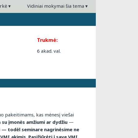
arkė
▾
Vidiniai mokymai šia tema
▾
Trukmė:
6 akad. val.
ymo pakeitimams, kas mėnesį viešai
ja su įmonės amžiumi ar dydžiu
—
ai — todėl seminare nagrinėsime ne
 VMI akimis. Pasižiūrėti į save VMI