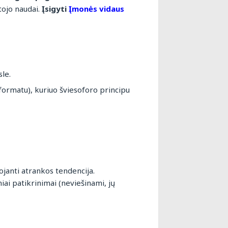
tojo naudai.
Įsigyti
Įmonės vidaus
le.
formatu), kuriuo šviesoforo principu
janti atrankos tendencija.
iai patikrinimai (neviešinami, jų