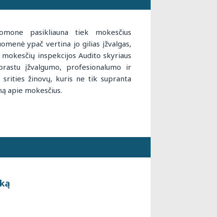
uomone pasikliauna tiek mokesčius
uomenė ypač vertina jo gilias įžvalgas,
ės mokesčių inspekcijos Audito skyriaus
prastu įžvalgumo, profesionalumo ir
o srities žinovų, kuris ne tik supranta
imą apie mokesčius.
 ką