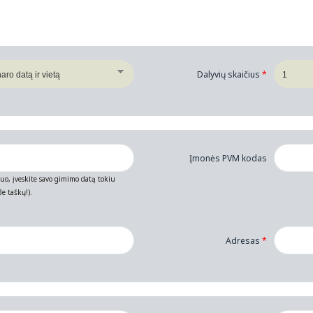
Dalyvių skaičius
*
Įmonės PVM kodas
muo, įveskite savo gimimo datą tokiu
e taškų!).
Adresas
*