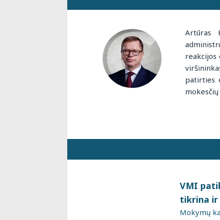
Artūras 
administr
reakcijos 
viršinin
patirties
mokesčių 
VMI pati
tikrina i
Mokymų kai