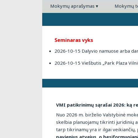
Mokymų aprašymas
▾
Mokymų 
Seminaras vyks
2026-10-15 Dalyvio namuose arba darb
2026-10-15 Viešbutis „Park Plaza Vilniu
VMI patikrinimų sąrašai 2026: ką re
Nuo 2026 m. birželio Valstybinė mokes
skelbia planuojamų tikrinti juridinių
tarp tikrinamų yra ir ilgai veikiančių
pavienius atvejus, o besiformuojanči