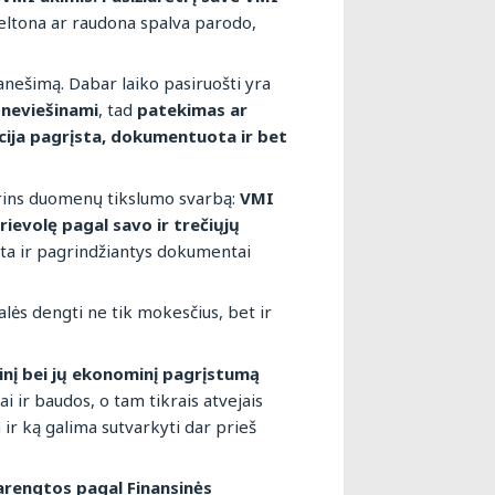
 geltona ar raudona spalva parodo,
anešimą. Dabar laiko pasiruošti yra
r neviešinami
, tad
patekimas ar
cija pagrįsta, dokumentuota ir bet
rins duomenų tikslumo svarbą:
VMI
rievolę pagal savo ir trečiųjų
aita ir pagrindžiantys dokumentai
s dengti ne tik mokesčius, bet ir
rinį bei jų ekonominį pagrįstumą
i ir baudos, o tam tikrais atvejais
ir ką galima sutvarkyti dar prieš
arengtos pagal Finansinės