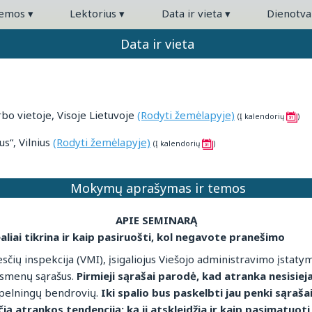
temos
▾
Lektorius
▾
Data ir vieta
▾
Dienotv
Data ir vieta
o vietoje, Visoje Lietuvoje
(Rodyti žemėlapyje)
(Į kalendorių
)
s“, Vilnius
(Rodyti žemėlapyje)
(Į kalendorių
)
Mokymų aprašymas ir temos
APIE SEMINARĄ
aliai tikrina ir kaip pasiruošti, kol negavote pranešimo
čių inspekcija (VMI), įsigaliojus Viešojo administravimo įstat
 asmenų sąrašus.
Pirmieji sąrašai parodė, kad atranka nesisie
, pelningų bendrovių.
Iki spalio bus paskelbti jau penki sąraš
ą atrankos tendenciją: ką ji atskleidžia ir kaip pasimatuoti