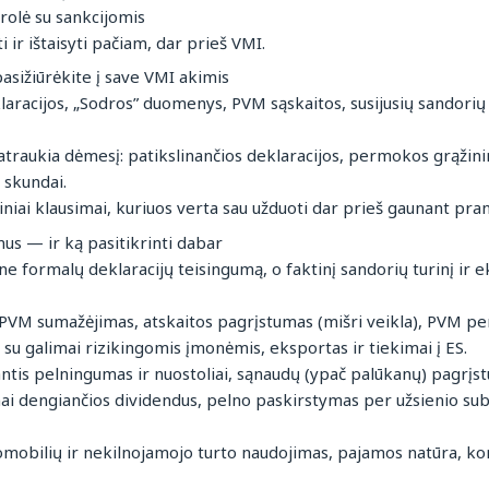
rolė su sankcijomis
 ir ištaisyti pačiam, dar prieš VMI.
asižiūrėkite į save VMI akimis
aracijos, „Sodros” duomenys, PVM sąskaitos, susijusių sandorių 
atraukia dėmesį: patikslinančios deklaracijos, permokos grąži
 skundai.
iniai klausimai, kuriuos verta sau užduoti dar prieš gaunant pra
us — ir ką pasitikrinti dabar
ne formalų deklaracijų teisingumą, o faktinį sandorių turinį ir
PVM sumažėjimas, atskaitos pagrįstumas (mišri veikla), PVM per
i su galimai rizikingomis įmonėmis, eksportas ir tiekimai į ES.
ntis pelningumas ir nuostoliai, sąnaudų (ypač palūkanų) pagrįstu
mai dengiančios dividendus, pelno paskirstymas per užsienio sub
omobilių ir nekilnojamojo turto naudojimas, pajamos natūra, ko