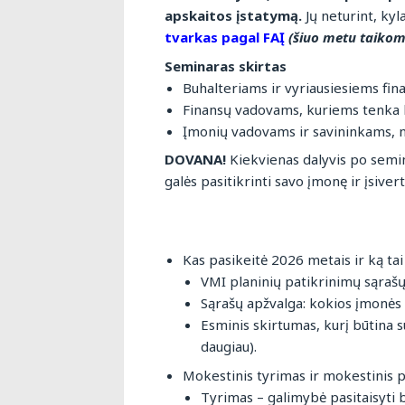
apskaitos įstatymą.
Jų neturint, ky
tvarkas pagal FAĮ
(šiuo metu taikom
Seminaras skirtas
Buhalteriams ir vyriausiesiems fin
Finansų vadovams, kuriems tenka 
Įmonių vadovams ir savininkams, nor
DOVANA!
Kiekvienas dalyvis po sem
galės pasitikrinti savo įmonę ir įsivert
Kas pasikeitė 2026 metais ir ką tai
VMI planinių patikrinimų sąrašų 
Sąrašų apžvalga: kokios įmonės 
Esminis skirtumas, kurį būtina s
daugiau).
Mokestinis tyrimas ir mokestinis p
Tyrimas – galimybė pasitaisyti