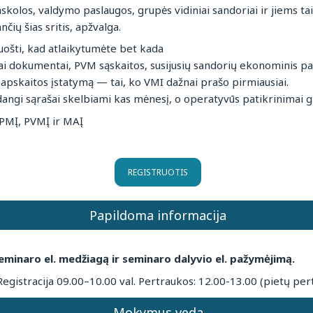
skolos, valdymo paslaugos, grupės vidiniai sandoriai ir jiems t
čių šias sritis, apžvalga.
uošti, kad atlaikytumėte bet kada
ai dokumentai, PVM sąskaitos, susijusių sandorių ekonominis p
 apskaitos įstatymą — tai, ko VMI dažnai prašo pirmiausiai.
dangi sąrašai skelbiami kas mėnesį, o operatyvūs patikrinimai ga
PMĮ, PVMĮ ir MAĮ
REGISTRUOTIS
Papildoma informacija
eminaro el. medžiagą ir seminaro dalyvio el. pažymėjimą.
Registracija 09.00–10.00 val. Pertraukos: 12.00-13.00 (pietų per
Mokymus veda