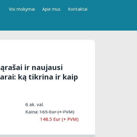
Visi mokymai
Apie mus
Kontaktai
ąrašai ir naujausi
ai: ką tikrina ir kaip
6 ak. val.
Kaina:
165 Eur (+ PVM)
148.5 Eur (+ PVM)