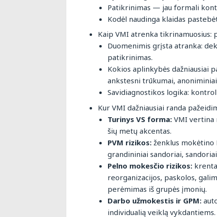
Patikrinimas — jau formali kont
Kodėl naudinga klaidas pastebėti
Kaip VMI atrenka tikrinamuosius: p
Duomenimis grįsta atranka: dekl
patikrinimas.
Kokios aplinkybės dažniausiai p
ankstesni trūkumai, anoniminiai
Savidiagnostikos logika: kontrol
Kur VMI dažniausiai randa pažeidim
Turinys VS forma:
VMI vertina 
šių metų akcentas.
PVM rizikos:
ženklus mokėtino 
grandininiai sandoriai, sandoria
Pelno mokesčio rizikos:
krenta
reorganizacijos, paskolos, gali
perėmimas iš grupės įmonių.
Darbo užmokestis ir GPM:
aut
individualią veiklą vykdantiems.