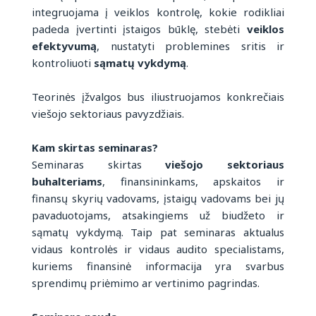
integruojama į veiklos kontrolę, kokie rodikliai
padeda įvertinti įstaigos būklę, stebėti
veiklos
efektyvumą
, nustatyti problemines sritis ir
kontroliuoti
sąmatų vykdymą
.
Teorinės įžvalgos bus iliustruojamos konkrečiais
viešojo sektoriaus pavyzdžiais.
Kam skirtas seminaras?
Seminaras skirtas
viešojo sektoriaus
buhalteriams
, finansininkams, apskaitos ir
finansų skyrių vadovams, įstaigų vadovams bei jų
pavaduotojams, atsakingiems už biudžeto ir
sąmatų vykdymą. Taip pat seminaras aktualus
vidaus kontrolės ir vidaus audito specialistams,
kuriems finansinė informacija yra svarbus
sprendimų priėmimo ar vertinimo pagrindas.