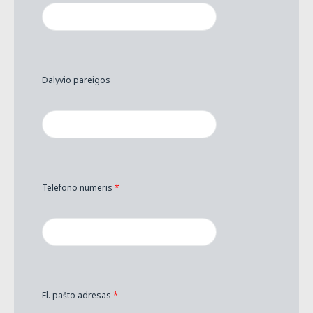
Dalyvio pareigos
Telefono numeris
*
El. pašto adresas
*