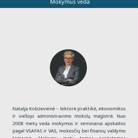
Mokymus veda
Natalja Kobzevienė – lektorė praktikė, ekonomikos
ir viešojo administravimo mokslų magistrė. Nuo
2008 metų veda mokymus ir seminarus apskaitos
pagal VSAFAS ir VAS, mokesčių bei finansų valdymo
temomis. Mokymų metu temos pristatomos