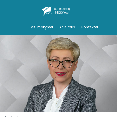
Visi mokymai
Apie mus
Kontaktai