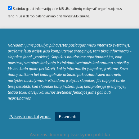
Sutinku gauti informaciją apie MB „Buhalterių mokymai“ organizuojamus
renginius ir darbo palengvinimo priemones SMS žinute.
REGISTRUOTIS
Norėdami Jums pasiūlyti pilnavertes paslaugas mūsų interneto svetainėje,
prašome leisti įrašyti Jūsų kompiuteryje (įrenginyje) tam tikrą informaciją –
slapukus (angl. „cookies“). Slapukus naudosime atpažindami Jus, kaip
ankstesnį svetainės lankytoją ir rinkdami svetainės lankomumo statistiką.
Jūs bet kada galite peržiūrėti, kokią informaciją (slapukus) įrašome. Savo
duotą sutikimą bet kada galėsite atšaukti pakeisdami savo interneto
© MB Buhalterių mokymai Sėlių g. 33, 08109
naršyklės nustatymus ir ištrindami įrašytus slapukus, Jūs taip pat turite
Vilnius. Tel.: +370 5 263 9922. Įmonės kodas:
teisę nesutikti, kad slapukai būtų įrašomi Jūsų kompiuteryje (įrenginyje),
304093745, PVM mokėtojo kodas:
tačiau tokiu atveju kai kurios svetainės funkcijos Jums gali būti
neprieinamos.
LT100009706016, Registras: VĮ Registrų
centras.
Pakeisti nustatymus
Patvirtinti
Asmens duomenų tvarkymo politika