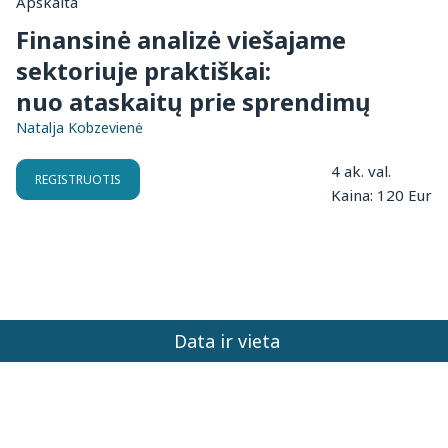
Apskaita
Finansinė analizė viešajame
sektoriuje praktiškai:
nuo ataskaitų prie sprendimų
Natalja Kobzevienė
4 ak. val.
REGISTRUOTIS
Kaina: 120 Eur
Data ir vieta