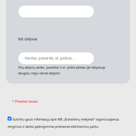
Kiti dalyviai
Kitų dalyvių vardai, pavardės ir el. pašto adresai (jei dalyvauja
daugiau negu vienas dalyvis)
* Privalomi laukai
Sutinku gauti informaciją apie MB „Buhalterių mokymai“ organizuojamus
renginius ir darbo palengvinimo priemones elektroniniu paštu.