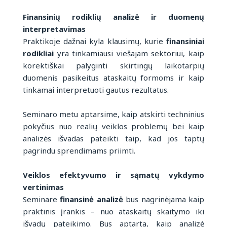
Finansinių rodiklių analizė ir duomenų
interpretavimas
Praktikoje dažnai kyla klausimų, kurie
finansiniai
rodikliai
yra tinkamiausi viešajam sektoriui, kaip
korektiškai palyginti skirtingų laikotarpių
duomenis pasikeitus ataskaitų formoms ir kaip
tinkamai interpretuoti gautus rezultatus.
Seminaro metu aptarsime, kaip atskirti techninius
pokyčius nuo realių veiklos problemų bei kaip
analizės išvadas pateikti taip, kad jos taptų
pagrindu sprendimams priimti.
Veiklos efektyvumo ir sąmatų vykdymo
vertinimas
Seminare
finansinė analizė
bus nagrinėjama kaip
praktinis įrankis – nuo ataskaitų skaitymo iki
išvadų pateikimo. Bus aptarta, kaip analizė