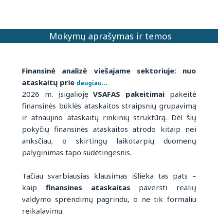
Mokymų aprašymas ir temos
Finansinė analizė viešajame sektoriuje: nuo
ataskaitų prie
daugiau...
2026 m. įsigalioję
VSAFAS pakeitimai
pakeitė
finansinės būklės ataskaitos straipsnių grupavimą
ir atnaujino ataskaitų rinkinių struktūrą. Dėl šių
pokyčių finansinės ataskaitos atrodo kitaip nei
anksčiau, o skirtingų laikotarpių duomenų
palyginimas tapo sudėtingesnis.
Tačiau svarbiausias klausimas išlieka tas pats –
kaip
finansines ataskaitas
paversti realių
valdymo sprendimų pagrindu, o ne tik formaliu
reikalavimu.