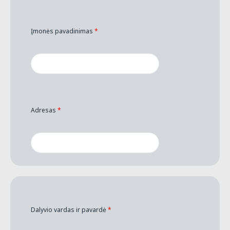
Įmonės pavadinimas
*
Adresas
*
Dalyvio vardas ir pavardė
*