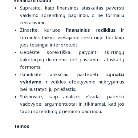
Seminaro nauda
Suprasite, kaip finansines ataskaitas paversti
valdymo sprendimų pagrindu, o ne formaliu
reikalavimu.
Žinosite, kuriuos
finansinius rodiklius
ir
formules taikyti viešajame sektoriuje bei kaip
juos teisingai interpretuoti.
Gebėsite korektiškai palyginti skirtingų
laikotarpių duomenis net pasikeitus ataskaitų
formoms.
Išmoksite anksčiau pastebėti
sąmatų
vykdymo
ir veiklos efektyvumo nukrypimus
bei nustatyti jų priežastis.
Sužinosite, kaip analizės išvadas pateikti
vadovybei argumentuotai ir įtikinamai, kad jos
taptų sprendimų priėmimo pagrindu.
Temos