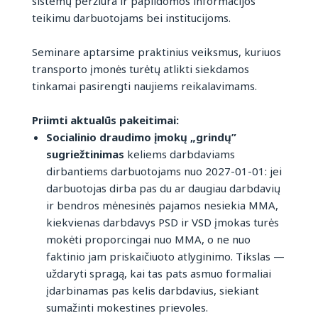
sistemų peržiūra ir papildomos informacijos
teikimu darbuotojams bei institucijoms.
Seminare aptarsime praktinius veiksmus, kuriuos
transporto įmonės turėtų atlikti siekdamos
tinkamai pasirengti naujiems reikalavimams.
Priimti aktualūs pakeitimai:
Socialinio draudimo įmokų „grindų”
sugriežtinimas
keliems darbdaviams
dirbantiems darbuotojams nuo 2027-01-01: jei
darbuotojas dirba pas du ar daugiau darbdavių
ir bendros mėnesinės pajamos nesiekia MMA,
kiekvienas darbdavys PSD ir VSD įmokas turės
mokėti proporcingai nuo MMA, o ne nuo
faktinio jam priskaičiuoto atlyginimo. Tikslas —
uždaryti spragą, kai tas pats asmuo formaliai
įdarbinamas pas kelis darbdavius, siekiant
sumažinti mokestines prievoles.