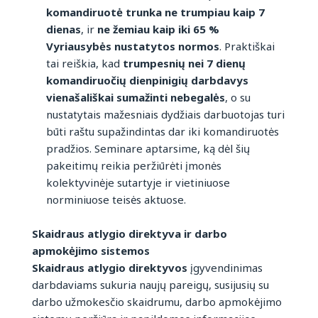
komandiruotė trunka ne trumpiau kaip 7
dienas
, ir
ne žemiau kaip iki 65 %
Vyriausybės nustatytos normos
. Praktiškai
tai reiškia, kad
trumpesnių nei 7 dienų
komandiruočių dienpinigių darbdavys
vienašališkai sumažinti nebegalės
, o su
nustatytais mažesniais dydžiais darbuotojas turi
būti raštu supažindintas dar iki komandiruotės
pradžios. Seminare aptarsime, ką dėl šių
pakeitimų reikia peržiūrėti įmonės
kolektyvinėje sutartyje ir vietiniuose
norminiuose teisės aktuose.
Skaidraus atlygio direktyva ir darbo
apmokėjimo sistemos
Skaidraus atlygio direktyvos
įgyvendinimas
darbdaviams sukuria naujų pareigų, susijusių su
darbo užmokesčio skaidrumu, darbo apmokėjimo