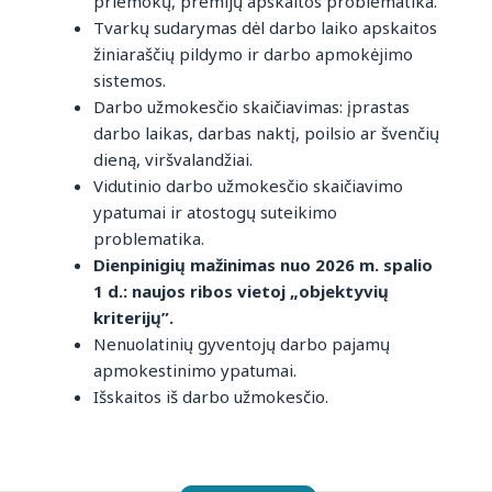
priemokų, premijų apskaitos problematika.
Tvarkų sudarymas dėl darbo laiko apskaitos
žiniaraščių pildymo ir darbo apmokėjimo
sistemos.
Darbo užmokesčio skaičiavimas: įprastas
darbo laikas, darbas naktį, poilsio ar švenčių
dieną, viršvalandžiai.
Vidutinio darbo užmokesčio skaičiavimo
ypatumai ir atostogų suteikimo
problematika.
Dienpinigių mažinimas nuo 2026 m. spalio
1 d.: naujos ribos vietoj „objektyvių
kriterijų”.
Nenuolatinių gyventojų darbo pajamų
apmokestinimo ypatumai.
Išskaitos iš darbo užmokesčio.