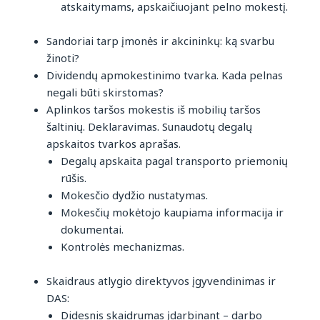
atskaitymams, apskaičiuojant pelno mokestį.
Sandoriai tarp įmonės ir akcininkų: ką svarbu
žinoti?
Dividendų apmokestinimo tvarka. Kada pelnas
negali būti skirstomas?
Aplinkos taršos mokestis iš mobilių taršos
šaltinių. Deklaravimas. Sunaudotų degalų
apskaitos tvarkos aprašas.
Degalų apskaita pagal transporto priemonių
rūšis.
Mokesčio dydžio nustatymas.
Mokesčių mokėtojo kaupiama informacija ir
dokumentai.
Kontrolės mechanizmas.
Skaidraus atlygio direktyvos įgyvendinimas ir
DAS:
Didesnis skaidrumas įdarbinant – darbo