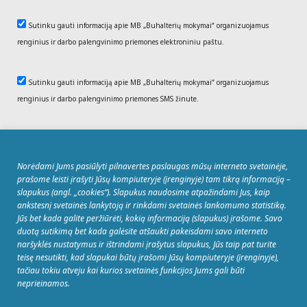
Sutinku gauti informaciją apie MB „Buhalterių mokymai“ organizuojamus
renginius ir darbo palengvinimo priemones elektroniniu paštu.
Sutinku gauti informaciją apie MB „Buhalterių mokymai“ organizuojamus
renginius ir darbo palengvinimo priemones SMS žinute.
REGISTRUOTIS
Norėdami Jums pasiūlyti pilnavertes paslaugas mūsų interneto svetainėje,
prašome leisti įrašyti Jūsų kompiuteryje (įrenginyje) tam tikrą informaciją –
slapukus (angl. „cookies“). Slapukus naudosime atpažindami Jus, kaip
ankstesnį svetainės lankytoją ir rinkdami svetainės lankomumo statistiką.
Jūs bet kada galite peržiūrėti, kokią informaciją (slapukus) įrašome. Savo
duotą sutikimą bet kada galėsite atšaukti pakeisdami savo interneto
© MB Buhalterių mokymai Sėlių g. 33, 08109
naršyklės nustatymus ir ištrindami įrašytus slapukus, Jūs taip pat turite
Vilnius. Tel.: +370 5 263 9922. Įmonės kodas:
teisę nesutikti, kad slapukai būtų įrašomi Jūsų kompiuteryje (įrenginyje),
304093745, PVM mokėtojo kodas:
tačiau tokiu atveju kai kurios svetainės funkcijos Jums gali būti
LT100009706016, Registras: VĮ Registrų
neprieinamos.
centras.