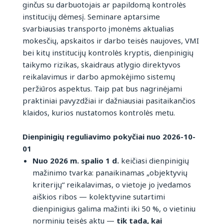
ginčus su darbuotojais ar papildomą kontrolės
institucijų dėmesį. Seminare aptarsime
svarbiausias transporto įmonėms aktualias
mokesčių, apskaitos ir darbo teisės naujoves, VMI
bei kitų institucijų kontrolės kryptis, dienpinigių
taikymo rizikas, skaidraus atlygio direktyvos
reikalavimus ir darbo apmokėjimo sistemų
peržiūros aspektus. Taip pat bus nagrinėjami
praktiniai pavyzdžiai ir dažniausiai pasitaikančios
klaidos, kurios nustatomos kontrolės metu.
Dienpinigių reguliavimo pokyčiai nuo 2026-10-
01
Nuo 2026 m. spalio 1 d.
keičiasi dienpinigių
mažinimo tvarka: panaikinamas „objektyvių
kriterijų“ reikalavimas, o vietoje jo įvedamos
aiškios ribos — kolektyvine sutartimi
dienpinigius galima mažinti iki 50 %, o vietiniu
norminiu teisės aktu —
tik tada, kai