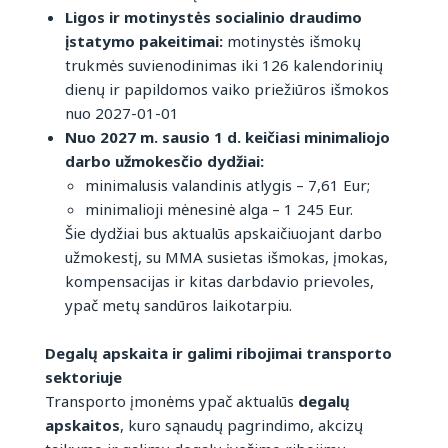
Ligos ir motinystės socialinio draudimo
įstatymo pakeitimai:
motinystės išmokų
trukmės suvienodinimas iki 126 kalendorinių
dienų ir papildomos vaiko priežiūros išmokos
nuo 2027-01-01
Nuo 2027 m. sausio 1 d. keičiasi minimaliojo
darbo užmokesčio dydžiai:
minimalusis valandinis atlygis – 7,61 Eur;
minimalioji mėnesinė alga – 1 245 Eur.
Šie dydžiai bus aktualūs apskaičiuojant darbo
užmokestį, su MMA susietas išmokas, įmokas,
kompensacijas ir kitas darbdavio prievoles,
ypač metų sandūros laikotarpiu.
Degalų apskaita ir galimi ribojimai transporto
sektoriuje
Transporto įmonėms ypač aktualūs
degalų
apskaitos
, kuro sąnaudų pagrindimo, akcizų