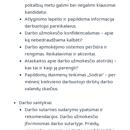
pokalbių metu galimi bei negalimi klausimai
kandidatui.
Atlyginimo lapelio ir papildoma informacija
darbuotojui pareikalavus.
Darbo užmokesčio konfidencialumas – apie
ką nebedraudžiama kalbėti?
Darbo apmokėjimo sistemos peržiūra ir
rengimas. Reikalavimai ir akcentai.
Ataskaitos apie darbo užmokesčio atotrūkį –
kas tai ir kaip ją parengti?
Papildomų duomenų teikimas „Sodrai“ – per
mėnesį kiekvieno darbuotojo dirbtų darbo
valandų skaičius.
Darbo santykiai:
Darbo sutarties sudarymo ypatumai ir
rekomendacijos. Darbo užmokesčio
įforminimas darbo sutartyje. Priedų,