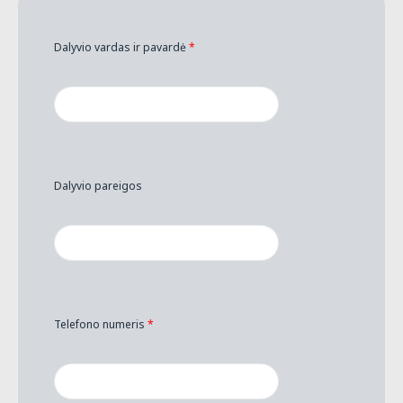
Dalyvio vardas ir pavardė
*
Dalyvio pareigos
Telefono numeris
*