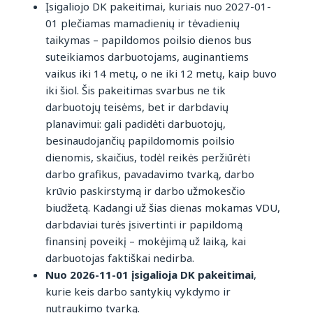
Įsigaliojo DK pakeitimai, kuriais nuo 2027-01-
01 plečiamas mamadienių ir tėvadienių
taikymas – papildomos poilsio dienos bus
suteikiamos darbuotojams, auginantiems
vaikus iki 14 metų, o ne iki 12 metų, kaip buvo
iki šiol. Šis pakeitimas svarbus ne tik
darbuotojų teisėms, bet ir darbdavių
planavimui: gali padidėti darbuotojų,
besinaudojančių papildomomis poilsio
dienomis, skaičius, todėl reikės peržiūrėti
darbo grafikus, pavadavimo tvarką, darbo
krūvio paskirstymą ir darbo užmokesčio
biudžetą. Kadangi už šias dienas mokamas VDU,
darbdaviai turės įsivertinti ir papildomą
finansinį poveikį – mokėjimą už laiką, kai
darbuotojas faktiškai nedirba.
Nuo 2026-11-01 įsigalioja DK pakeitimai
,
kurie keis darbo santykių vykdymo ir
nutraukimo tvarką.