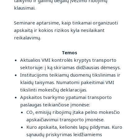
taikymo ir galimų degalų įvežimo ribojimų
klausimai.
Seminare aptarsime, kaip tinkamai organizuoti
apskaitą ir kokios rizikos kyla nesilaikant
reikalavimų.
Temos
Aktualios VMI kontrolės kryptys transporto
sektoriuje: į ką skiriamas didžiausias dėmesys.
Institucijoms teikiamų duomenų tikslinimas ir
klaidų taisymas. Numatomi pakeitimai VMI
tikslinti mokesčių deklaracijas.
Apskaitos tvarkymo ypatumai transporto
paslaugas teikiančiose įmonėse:
CO₂ emisijų ribojimų įtaka pelno mokesčio
apskaičiavimui transporto įmonėse.
Kuro apskaita, kelionės lapų pildymas. Kuro
sąnaudų priskyrimas leidžiamiems