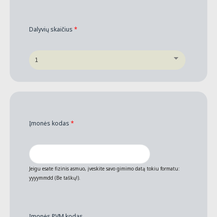
Dalyvių skaičius
*
Įmonės kodas
*
Jeigu esate fizinis asmuo, įveskite savo gimimo datą tokiu formatu:
yyyymmdd (Be taškų!).
Įmonės PVM kodas