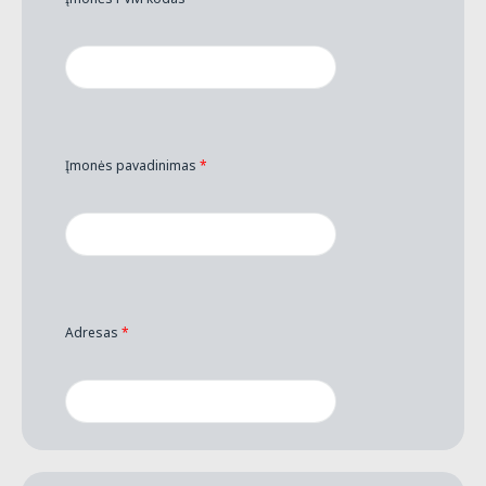
Įmonės pavadinimas
*
Adresas
*