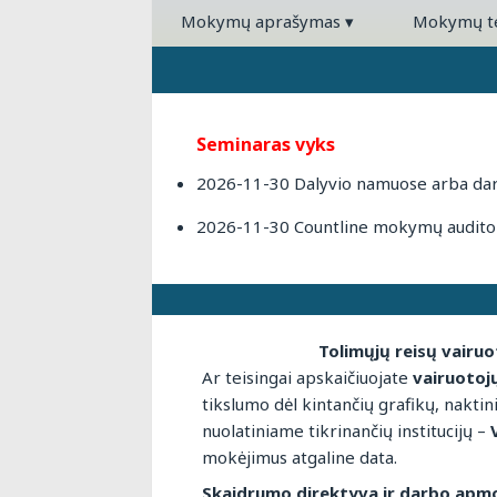
Mokymų aprašymas
▾
Mokymų 
Seminaras vyks
2026-11-30 Dalyvio namuose arba darb
2026-11-30 Countline mokymų auditori
Tolimųjų reisų vairu
Ar teisingai apskaičiuojate
vairuotoj
tikslumo dėl kintančių grafikų, naktin
nuolatiniame tikrinančių institucijų –
mokėjimus atgaline data.
Skaidrumo direktyva ir darbo apm