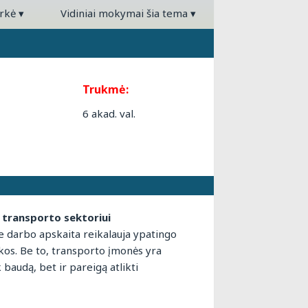
arkė
▾
Vidiniai mokymai šia tema
▾
Trukmė:
6 akad. val.
 transporto sektoriui
e darbo apskaita reikalauja ypatingo
kos. Be to, transporto įmonės yra
k baudą, bet ir pareigą atlikti