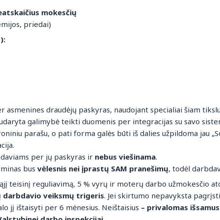
eatskaičius mokesčių
ijos, priedai)
):
 asmenines draudėjų paskyras, naudojant specialiai šiam tikslu
sudaryta galimybė teikti duomenis per integracijas su savo sist
roniniu parašu, o pati forma galės būti iš dalies užpildoma jau 
cija.
bdaviams per jų paskyras ir
nebus viešinama
.
rminas bus
vėlesnis nei įprastų SAM pranešimų
, todėl darbdav
ąjį teisinį reguliavimą, 5 % vyrų ir moterų darbo užmokesčio at
 darbdavio veiksmų trigeris
. Jei skirtumo nepavyksta pagrįsti
alo jį ištaisyti per 6 mėnesius. Neištaisius
– privalomas išsamus
alstybinei darbo inspekcijai.