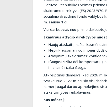
Lietuvos Respublikos Seimas priėmė D
skaidrumo direktyva (ES) 2023/970. Pa
socialinio draudimo fondo valdybos 
m. sausio 1 d.
Visi darbdaviai, nuo pirmo darbuotoj
Skaidraus atlygio direktyvos nuost
Naujų ataskaitų našta: kasmėnesin
Nepriklausomai nuo įmonės dydžio 
Atlyginimų skaidrumas: konfidencia
Išaugusi rizika dėl kompensacijų: 
finansinė rizika išauga.
Atkreiptinas dėmesys, kad 2026 m. l
tvarką: nuo 2027 m. sausio visi darb
numerį pagal darbo apmokėjimo siste
atskaitomybės reikalavimus.
Kas mėnesį: