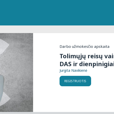
Darbo užmokesčio apskaita
Tolimųjų reisų vai
DAS ir dienpinigia
Jurgita Navikienė
REGISTRUOTIS