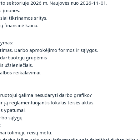
rto sektoriuje 2026 m. Naujovės nuo 2026-11-01.
to įmones:
siai tikrinamos sritys.
jų finansinė kaina.
dymas:
eitimas. Darbo apmokėjimo formos ir sąlygos.
s darbuotojų grupėmis
s užsieniečiais.
lbos reikalavimai.
iruotojui galima nesudaryti darbo grafiko?
r ją reglamentuojantis lokalus teisės aktas.
os ypatumai.
bo sąlygų.
:
ai tolimųjų reisų metu.