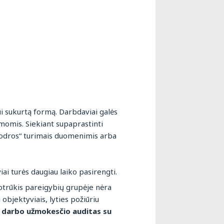
i sukurtą formą. Darbdaviai galės
emomis. Siekiant supaprastinti
„Sodros“ turimais duomenimis arba
iai turės daugiau laiko pasirengti.
otrūkis pareigybių grupėje nėra
 objektyviais, lyties požiūriu
 darbo užmokesčio auditas su