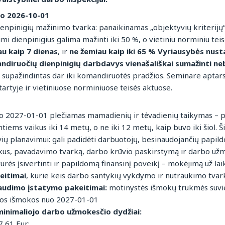
uo 2026-10-01
ienpinigių mažinimo tvarka: panaikinamas „objektyvių kriterijų“
imi dienpinigius galima mažinti iki 50 %, o vietiniu norminiu te
u kaip 7 dienas
, ir
ne žemiau kaip iki 65 % Vyriausybės nus
ndiruočių dienpinigių darbdavys vienašališkai sumažinti ne
tu supažindintas dar iki komandiruotės pradžios. Seminare aptars
artyje ir vietiniuose norminiuose teisės aktuose.
 nuo 2027-01-01 plečiamas mamadienių ir tėvadienių taikymas – 
iems vaikus iki 14 metų, o ne iki 12 metų, kaip buvo iki šiol. Š
ių planavimui: gali padidėti darbuotojų, besinaudojančių papild
ikus, pavadavimo tvarką, darbo krūvio paskirstymą ir darbo užm
ės įsivertinti ir papildomą finansinį poveikį – mokėjimą už laik
eitimai
, kurie keis darbo santykių vykdymo ir nutraukimo tvar
raudimo įstatymo pakeitimai:
motinystės išmokų trukmės suvie
ūros išmokos nuo 2027-01-01
 minimaliojo darbo užmokesčio dydžiai:
7,61 Eur;