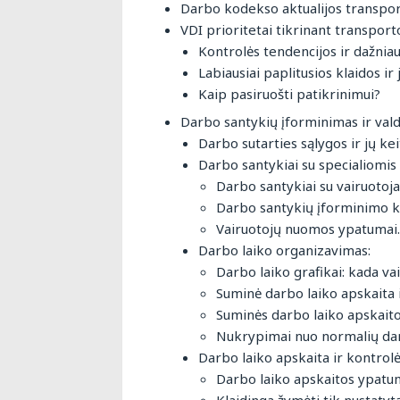
Darbo kodekso aktualijos transpo
VDI prioritetai tikrinant transpor
Kontrolės tendencijos ir dažniau
Labiausiai paplitusios klaidos ir 
Kaip pasiruošti patikrinimui?
Darbo santykių įforminimas ir val
Darbo sutarties sąlygos ir jų k
Darbo santykiai su specialiomi
Darbo santykiai su vairuotojai
Darbo santykių įforminimo ka
Vairuotojų nuomos ypatumai.
Darbo laiko organizavimas:
Darbo laiko grafikai: kada va
Suminė darbo laiko apskaita i
Suminės darbo laiko apskait
Nukrypimai nuo normalių dar
Darbo laiko apskaita ir kontrolė
Darbo laiko apskaitos ypatum