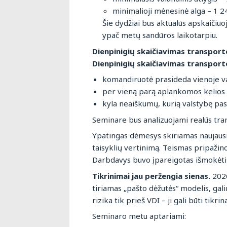
minimalioji mėnesinė alga – 1 24
Šie dydžiai bus aktualūs apskaičiu
ypač metų sandūros laikotarpiu.
Dienpinigių skaičiavimas transporto
Dienpinigių skaičiavimas transpor
komandiruotė prasideda vienoje val
per vieną parą aplankomos kelios 
kyla neaiškumų, kurią valstybę pasi
Seminare bus analizuojami realūs tra
Ypatingas dėmesys skiriamas naujausi
taisyklių vertinimą. Teismas pripažin
Darbdavys buvo įpareigotas išmokėti 
Tikrinimai jau peržengia sienas.
2026
tiriamas „pašto dėžutės“ modelis, ga
rizika tik prieš VDI – ji gali būti tik
Seminaro metu aptariami: