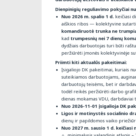
Dienpinigių reguliavimo pokyčiai n
Nuo 2026 m. spalio 1 d.
keičiasi d
aiškios ribos — kolektyvine sutart
komandiruotė trunka ne trumpia
kad
trumpesnių nei 7 dienų koma
dydžiais darbuotojas turi būti raš
peržiūrėti įmonės kolektyvinėje sut
Priimti kiti aktualūs pakeitimai:
Įsigaliojo DK pakeitimai, kuriais
suteikiamos darbuotojams, auginant
darbuotojų teisėms, bet ir darbdav
todėl reikės peržiūrėti darbo graf
dienas mokamas VDU, darbdaviai tur
Nuo 2026-11-01 įsigalioja DK pak
Ligos ir motinystės socialinio d
dienų ir papildomos vaiko prieži
Nuo 2027 m. sausio 1 d. keičiasi
minimalusis valandinis atlygis – 