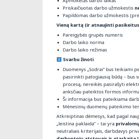
Apmokėtas darbo laikas
Priskaičiuotas darbo užmokestis
n
Papildomas darbo užmokestis (prem
Vieną kartą (ir atnaujinti pasikeitus
Pareigybės grupės numeris
Darbo laiko norma
Darbo laiko režimas
Svarbu žinoti
Duomenys „Sodrai“ bus teikiami per
pasirinkti patogiausią būdą – bus 
procesą, nereikės pasirašyti elekt
anksčiau pateiktos formos informa
Ši informacija bus pateikiama dar
Mėnesinių duomenų pateikimo te
Atkreiptinas dėmesys, kad pagal nauj
„leistina paklaida” – tai yra
privalomų
neutraliais kriterijais, darbdavys priv
darbuotojų atstovais ir ataskaita V