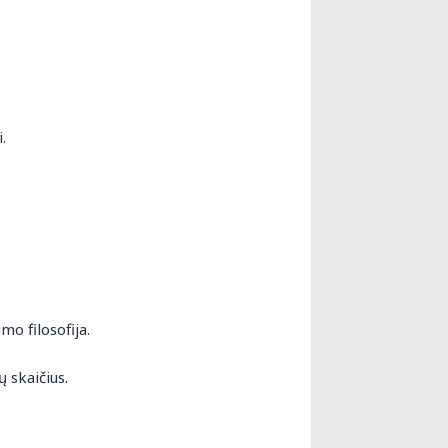
.
o filosofija.
 skaičius.