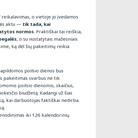
 reikalavimas, o vietoje jo įvedamos
isės aktu —
tik tada, kai
tatytos normos
. Praktiškai tai reiškia,
begalės
, o su nustatytais mažesniais
ime, ką dėl šių pakeitimų reikia
papildomos poilsio dienos bus
is pakeitimas svarbus ne tik
omomis poilsio dienomis, skaičius,
okesčio biudžetą. Kadangi už šias
ą, kai darbuotojas faktiškai nedirba.
ką.
nodinimas iki 126 kalendorinių