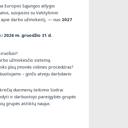
ma Europos Sąjungos atlygio
atos, susijusios su Valstybinio
ją apie darbo užmokestį, — nuo
2027
ki
2026 m. gruodžio 31 d.
iruošusi?
arbo užmokesčio sistemą.
eiks jūsų įmonės vidines procedūras?
rbuotojams – ginčo atveju darbdavio
nkrečią duomenų teikimo Sodrai
odyti ir darbuotojo pareigybės grupės
ų grupės atitiktų naujus