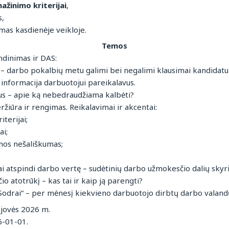
ažinimo kriterijai
,
s,
ymas kasdienėje veikloje.
Temos
ndinimas ir DAS:
– darbo pokalbių metu galimi bei negalimi klausimai kandidatui
 informacija darbuotojui pareikalavus.
s – apie ką nebedraudžiama kalbėti?
iūra ir rengimas. Reikalavimai ir akcentai:
iterijai;
ai;
mos nešališkumas;
i atspindi darbo vertę – sudėtinių darbo užmokesčio dalių skyrim
 atotrūkį – kas tai ir kaip ją parengti?
drai“ – per mėnesį kiekvieno darbuotojo dirbtų darbo valandų
ujovės 2026 m.
6-01-01.