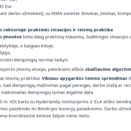
5 Eur.
ojant darbo užmokestį, su MMA susietas išmokas, įmokas, kompen
 sektoriuje: praktinės situacijos ir teismų praktika
to įmonėse
kelia daug praktinių klausimų. Sudėtingos situacijos 
stybėje, o baigiasi kitoje,
šalys,
rinkti dienpinigių normai taikyti.
nsporto įmonių atvejai, pateikiami aiškūs
skaičiavimo algoritm
ai teismų praktikai.
Vilniaus apygardos teismo sprendimas
i
o, kad dienpinigių mažinimas pagal pareigas, darbo stažą ar rezu
maksimalias dienpinigių sumas atgaline data.
 m. VDI kartu su Nyderlandų institucijomis ir ELA atliko bendr
limos pasekmės iki Bendrijos licencijų panaikinimo. Darbo užmok
rinama koordinuotai keliose šalyse vienu metu.