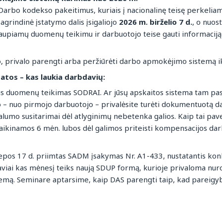
arbo kodekso pakeitimus, kuriais į nacionalinę teisę perkelia
grindinė įstatymo dalis įsigaliojo
2026 m. birželio 7 d.
, o nuost
kaupiamų duomenų teikimu ir darbuotojo teise gauti informaci
o, privalo parengti arba peržiūrėti darbo apmokėjimo sistemą i
atos – kas laukia darbdavių:
is duomenų teikimas SODRAI. Ar jūsų apskaitos sistema tam pas
– nuo pirmojo darbuotojo – privalėsite turėti dokumentuotą d
lumo susitarimai dėl atlyginimų nebetenka galios. Kaip tai pav
naikinamos 6 mėn. lubos dėl galimos priteisti kompensacijos da
iepos 17 d. priimtas SADM įsakymas Nr. A1-433, nustatantis ko
daviai kas mėnesį teiks naują SDUP formą, kurioje privaloma nur
mą. Seminare aptarsime, kaip DAS parengti taip, kad pareigybi