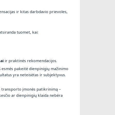
sacijas ir kitas darbdavio prievoles,
atsiranda tuomet, kai:
ai
ir praktinės rekomendacijos.
š esmės pakeitė dienpinigių mažinimo
ltatus yra neteisėtas ir subjektyvus.
ą transporto įmonės patikrinimą –
esčio ar dienpinigių klaida nebėra