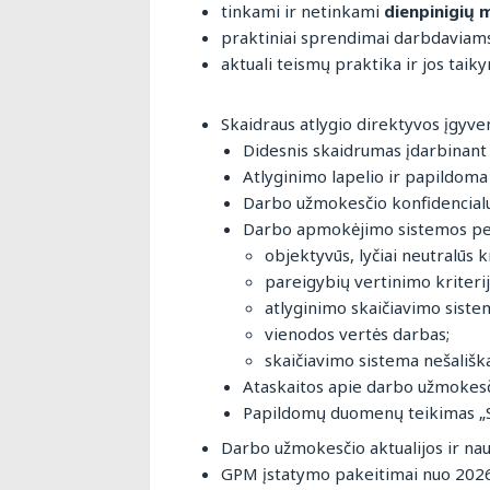
tinkami ir netinkami
dienpinigių m
praktiniai sprendimai darbdaviam
aktuali teismų praktika ir jos taik
Skaidraus atlygio direktyvos įgyve
Didesnis skaidrumas įdarbinant 
Atlyginimo lapelio ir papildoma
Darbo užmokesčio konfidencialu
Darbo apmokėjimo sistemos perž
objektyvūs, lyčiai neutralūs kr
pareigybių vertinimo kriterij
atlyginimo skaičiavimo siste
vienodos vertės darbas;
skaičiavimo sistema nešališka
Ataskaitos apie darbo užmokesčio
Papildomų duomenų teikimas „So
Darbo užmokesčio aktualijos ir na
GPM įstatymo pakeitimai nuo 202