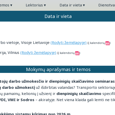
temos
▾
Lektorius
▾
Data ir vieta
▾
Dienotv
Data ir vieta
o vietoje, Visoje Lietuvoje
(Rodyti žemėlapyje)
(Į kalendorių
)
ja, Vilnius
(Rodyti žemėlapyje)
(Į kalendorių
)
Mokymų aprašymas ir temos
otojų darbo užmokesčio ir dienpinigių skaičiavimo seminaras
ų darbo užmokestį
už išdirbtas valandas? Transporto sektoriuj
ių pamainų, kelionių į užsienį ir
dienpinigių skaičiavimo
specifi
VDI, VMI ir Sodros
– akiratyje. Net viena klaida gali lemti ne ti
okėjimo sistemų kūrimas nuo 2026 m.