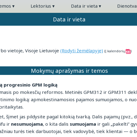
temos
▾
Lektorius
▾
Data ir vieta
▾
Dienotv
Data ir vieta
o vietoje, Visoje Lietuvoje
(Rodyti žemėlapyje)
(Į kalendorių
)
Mokymų aprašymas ir temos
ją progresinio GPM logiką
irmasis po mokesčių reformos. Metinės GPM312 ir GPM311 dekl
tinimo logiką: apmokestinamosios pajamos sumuojamos, o nuo 
ritaikytas.
t, šįmet jas pildysite pagal kitokią tvarką. Dalis pajamų (pvz., 
fu ir
nesumuojama
, o kita dalis
sumuojama
ir gali „pakelti” gy
niau turės tiek darbuotojai, tiek vadovybė, tiek klientai — o bu