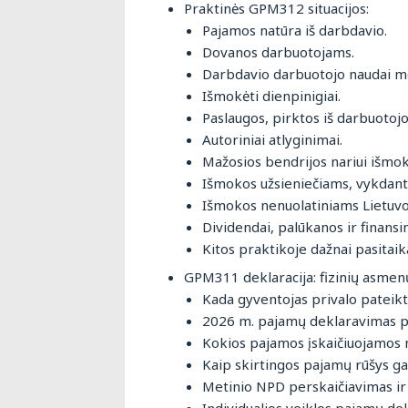
Praktinės GPM312 situacijos:
Pajamos natūra iš darbdavio.
Dovanos darbuotojams.
Darbdavio darbuotojo naudai m
Išmokėti dienpinigiai.
Paslaugos, pirktos iš darbuotojo,
Autoriniai atlyginimai.
Mažosios bendrijos nariui išmok
Išmokos užsieniečiams, vykdanti
Išmokos nenuolatiniams Lietuvos
Dividendai, palūkanos ir finan
Kitos praktikoje dažnai pasitai
GPM311 deklaracija: fizinių asme
Kada gyventojas privalo pateik
2026 m. pajamų deklaravimas p
Kokios pajamos įskaičiuojamos 
Kaip skirtingos pajamų rūšys ga
Metinio NPD perskaičiavimas ir 