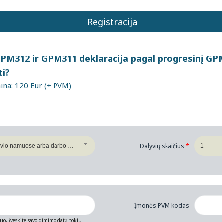
Registracija
GPM312 ir GPM311 deklaracija pagal progresinį GP
ti?
na: 120 Eur (+ PVM)
Dalyvių skaičius
*
Įmonės PVM kodas
muo, įveskite savo gimimo datą tokiu