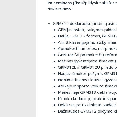
Po seminaro Jūs:
užpildysite abi forma
deklaravimo.
GPM312 deklaracija: juridinių asm
GPMĮ nuostatų taikymas pildant 
Nauja GPM312 formos, GPM312L 
A ir B klasės pajamų atskyrimas 
Apmokestinamosios, neapmokes
GPM tarifai po mokesčių reform
Metinės gyventojams išmokėtų i
GPM312L ir GPM312U priedų pil
Naujas išmokos požymis GPM31
Nenuolatiniams Lietuvos gyvento
Atlikėjo ir sporto veiklos išmo
Mėnesinėje GPM313 deklaracijoj
Išmokų kodai ir jų praktinis pa
Deklaracijos tikslinimas: kada ir
Dažniausios GPM312 pildymo klai