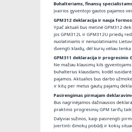
Buhalteriams, finansų specialista
įvairios gyventojo gautos pajamos ve
GPM312 deklaracija ir nauja formos
Ypač aktuali bus metinė GPM312 dekla
jos GPM312L ir GPM312U priedų redakc
nuolatiniams ir nenuolatiniams Lietu
išvengti klaidų, dėl kurių vėliau tenka 
GPM311 deklaracija ir progresinio
Ne mažiau klausimų kils gyventojams 
buhalterius klausdami, kodėl susidarė
pajamos. Aktualios bus darbo užmokes
ir kitų per metus gautų pajamų deklar
Pasirengimas pirmajam deklaravimo
Bus nagrinėjamos dažniausios deklarav
praktinis progresinių GPM tarifų taikym
Dalyviai sužinos, kaip pasirengti pi
įvertinti išmokų pobūdį ir kokių situ