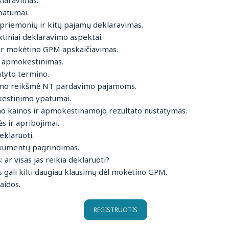
klaravimas.
atumai.
 priemonių ir kitų pajamų deklaravimas.
ktiniai deklaravimo aspektai.
r mokėtino GPM apskaičiavimas.
 apmokestinimas.
atyto termino.
imo reikšmė NT pardavimo pajamoms.
estinimo ypatumai.
imo kainos ir apmokestinamojo rezultato nustatymas.
 ir apribojimai.
eklaruoti.
okumentų pagrindimas.
r visas jas reikia deklaruoti?
gali kilti daugiau klausimų dėl mokėtino GPM.
aidos.
REGISTRUOTIS