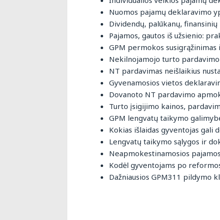
Individualios veiklos pajamų de
Nuomos pajamų deklaravimo yp
Dividendų, palūkanų, finansinių
Pajamos, gautos iš užsienio: pra
GPM permokos susigrąžinimas i
Nekilnojamojo turto pardavimo
NT pardavimas neišlaikius nust
Gyvenamosios vietos deklarav
Dovanoto NT pardavimo apmok
Turto įsigijimo kainos, pardav
GPM lengvatų taikymo galimybės
Kokias išlaidas gyventojas gali d
Lengvatų taikymo sąlygos ir d
Neapmokestinamosios pajamos: a
Kodėl gyventojams po reformos 
Dažniausios GPM311 pildymo kl