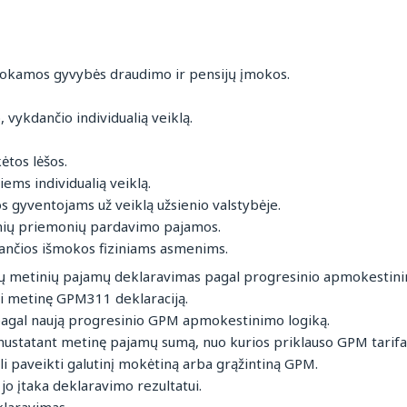
okamos gyvybės draudimo ir pensijų įmokos.
 vykdančio individualią veiklą.
ėtos lėšos.
ems individualią veiklą.
 gyventojams už veiklą užsienio valstybėje.
sinių priemonių pardavimo pajamos.
kančios išmokos fiziniams asmenims.
nų metinių pajamų deklaravimas pagal progresinio apmokestinim
ti metinę GPM311 deklaraciją.
agal naują progresinio GPM apmokestinimo logiką.
nustatant metinę pajamų sumą, nuo kurios priklauso GPM tarifa
li paveikti galutinį mokėtiną arba grąžintiną GPM.
jo įtaka deklaravimo rezultatui.