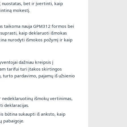
nuostatas, bet ir įvertinti, kaip
intiną mokestį.
joms taikoma nauja GPM312 formos bei
suprasti, kaip deklaruoti išmokas
tina nurodyti išmokos požymį ir kaip
entojai dažniau kreipsis į
 tarifui turi įtakos skirtingos
, turto pardavimo, pajamų iš užsienio
ir nedeklaruotinų išmokų vertinimas,
i deklaracijas.
s būtina sukaupti iš anksto, kaip
ų pabaigoje.