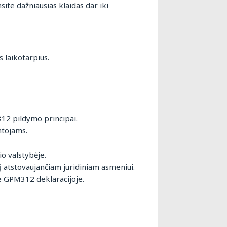
site dažniausias klaidas dar iki
 laikotarpius.
12 pildymo principai.
ntojams.
o valstybėje.
į atstovaujančiam juridiniam asmeniui.
e GPM312 deklaracijoje.