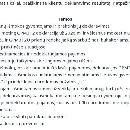
s tiksliai, paaiškinsite klientui deklaravimo rezultatą ir atpažin
Temos
enų išmokos gyventojams ir praktinis jų deklaravimas:
metinę GPM312 deklaraciją už 2026 m. ir vėlesnius mokestinius
ir GPM312U priedų redakcija: ką svarbu žinoti buhalteriams.
praktinėse situacijose.
tinamosios ir nedeklaruojamos pajamos.
os ir jų taikymas skirtingoms pajamų rūšims.
šmokų, priskiriamų A ir B klasės pajamoms, deklaracijos GPM3
dymas: išmokos nuolatiniams ir nenuolatiniams Lietuvos gyve
2U priede: kada nurodomas požymis „U“.
jams išmokamos sumos už veiklą ar nekilnojamąjį turtą užsieni
kų deklaravimas, kai išmoka mokama ne tiesiogiai gyventojui, o j
e nedeklaruotos pajamos, kurios turi būti nurodomos metinėj
rinkimas.
 kaip tikslinti pateiktus duomenis.
dos ir jų prevencija.