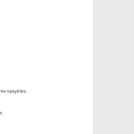
o taisykles:
s.