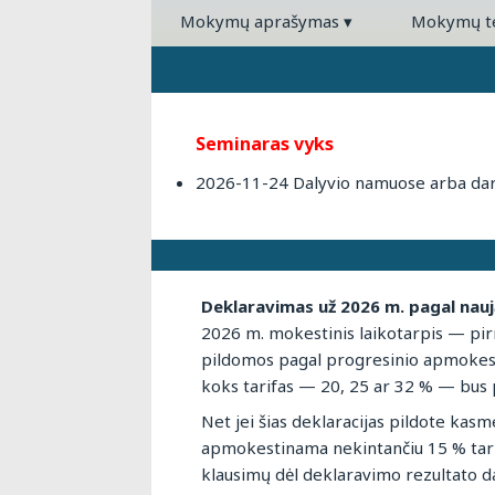
Mokymų aprašymas
▾
Mokymų 
Seminaras vyks
2026-11-24 Dalyvio namuose arba darb
Deklaravimas už 2026 m. pagal nau
2026 m. mokestinis laikotarpis — p
pildomos pagal progresinio apmokes
koks tarifas — 20, 25 ar 32 % — bus p
Net jei šias deklaracijas pildote kasme
apmokestinama nekintančiu 15 % tari
klausimų dėl deklaravimo rezultato daž