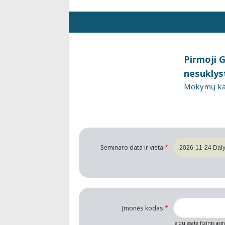
Pirmoji 
nesuklys
Mokymų kai
Seminaro data ir vieta
*
Įmonės kodas
*
Jeigu esate fizinis as