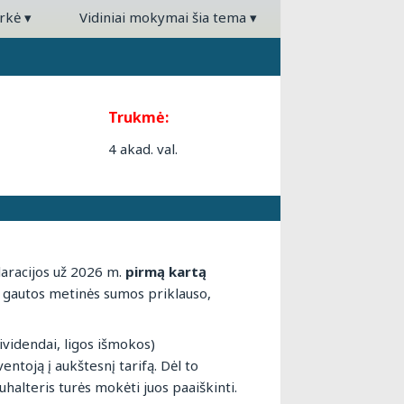
arkė
▾
Vidiniai mokymai šia tema
▾
Trukmė:
4 akad. val.
aracijos už 2026 m.
pirmą kartą
gautos metinės sumos priklauso,
dividendai, ligos išmokos)
ventoją į aukštesnį tarifą. Dėl to
halteris turės mokėti juos paaiškinti.