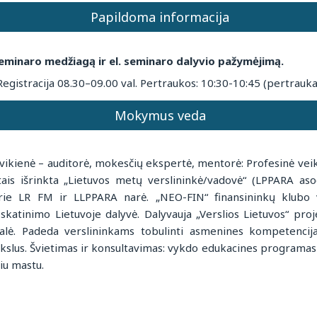
Papildoma informacija
eminaro medžiagą ir el. seminaro dalyvio pažymėjimą.
Registracija 08.30–09.00 val. Pertraukos: 10:30-10:45 (pertrauka
Mokymus veda
vikienė – auditorė, mokesčių ekspertė, mentorė: Profesinė veikl
is išrinkta „Lietuvos metų verslininkė/vadovė“ (LPPARA asoc
rie LR FM ir LLPPARA narė. „NEO-FIN“ finansininkų klubo v
skatinimo Lietuvoje dalyvė. Dalyvauja „Verslios Lietuvos“ pro
alė. Padeda verslininkams tobulinti asmenines kompetencija
tikslus. Švietimas ir konsultavimas: vykdo edukacines programas
iu mastu.