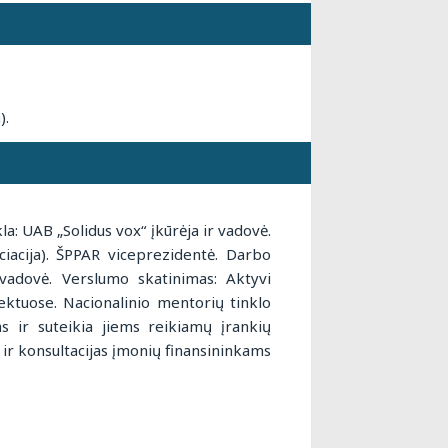
).
a: UAB „Solidus vox“ įkūrėja ir vadovė.
iacija). ŠPPAR viceprezidentė. Darbo
adovė. Verslumo skatinimas: Aktyvi
jektuose. Nacionalinio mentorių tinklo
s ir suteikia jiems reikiamų įrankių
 ir konsultacijas įmonių finansininkams