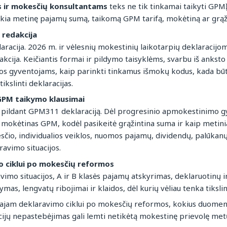
ms ir mokesčių konsultantams
teks ne tik tinkamai taikyti GPMĮ 
ikia metinę pajamų sumą, taikomą GPM tarifą, mokėtiną ar grąž
 redakcija
racija. 2026 m. ir vėlesnių mokestinių laikotarpių deklaraci
ija. Keičiantis formai ir pildymo taisyklėms, svarbu iš anksto 
vos gyventojams, kaip parinkti tinkamus išmokų kodus, kada bū
tikslinti deklaracijas.
 GPM taikymo klausimai
pildant GPM311 deklaraciją. Dėl progresinio apmokestinimo gyv
 mokėtinas GPM, kodėl pasikeitė grąžintina suma ir kaip metiniam
čio, individualios veiklos, nuomos pajamų, dividendų, palūkanų
avimo situacijos.
 ciklui po mokesčių reformos
imo situacijos, A ir B klasės pajamų atskyrimas, deklaruotinų 
as, lengvatų ribojimai ir klaidos, dėl kurių vėliau tenka tikslint
rmajam deklaravimo ciklui po mokesčių reformos, kokius duomeni
acijų nepastebėjimas gali lemti netikėtą mokestinę prievolę met