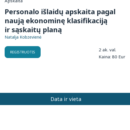
Apskaita
Personalo išlaidų apskaita pagal
naują ekonominę klasifikaciją
ir sąskaitų planą
Natalja Kobzevienė
2 ak. val.
REGISTRUOTIS
Kaina: 80 Eur
Data ir vieta