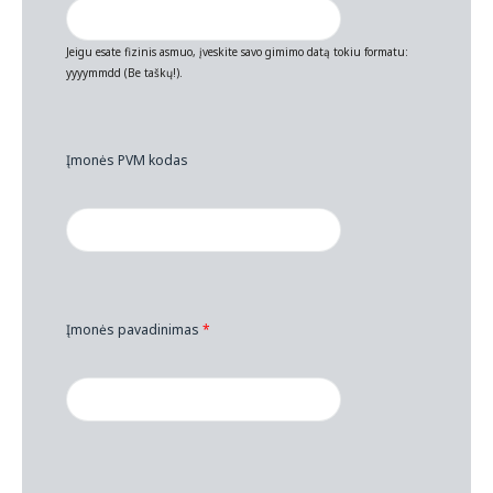
Jeigu esate fizinis asmuo, įveskite savo gimimo datą tokiu formatu:
yyyymmdd (Be taškų!).
Įmonės PVM kodas
Įmonės pavadinimas
*