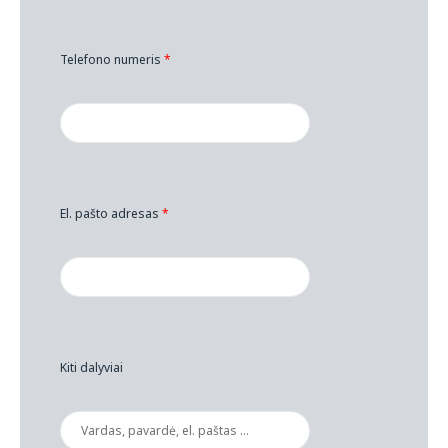
Telefono numeris
*
El. pašto adresas
*
Kiti dalyviai