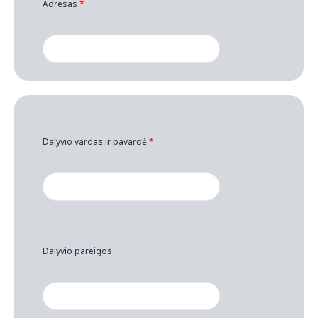
Adresas
*
Dalyvio vardas ir pavardė
*
Dalyvio pareigos