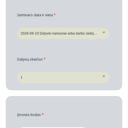
Seminaro data ir vieta
*
Dalyvių skaičius
*
Įmonės kodas
*