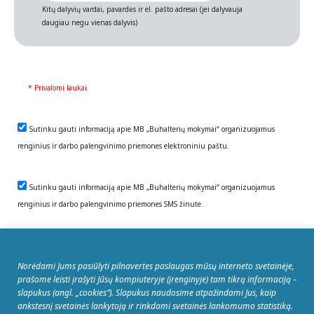
Kitų dalyvių vardai, pavardės ir el. pašto adresai (jei dalyvauja
daugiau negu vienas dalyvis)
* Privalomi laukai
Sutinku gauti informaciją apie MB „Buhalterių mokymai“ organizuojamus
renginius ir darbo palengvinimo priemones elektroniniu paštu.
Sutinku gauti informaciją apie MB „Buhalterių mokymai“ organizuojamus
renginius ir darbo palengvinimo priemones SMS žinute.
Norėdami Jums pasiūlyti pilnavertes paslaugas mūsų interneto svetainėje,
REGISTRUOTIS
prašome leisti įrašyti Jūsų kompiuteryje (įrenginyje) tam tikrą informaciją –
slapukus (angl. „cookies“). Slapukus naudosime atpažindami Jus, kaip
ankstesnį svetainės lankytoją ir rinkdami svetainės lankomumo statistiką.