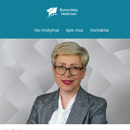
Visi mokymai
Apie mus
Kontaktai