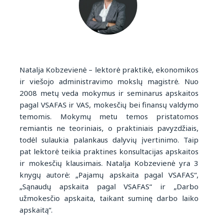
Natalja Kobzevienė – lektorė praktikė, ekonomikos
ir viešojo administravimo mokslų magistrė. Nuo
2008 metų veda mokymus ir seminarus apskaitos
pagal VSAFAS ir VAS, mokesčių bei finansų valdymo
temomis. Mokymų metu temos pristatomos
remiantis ne teoriniais, o praktiniais pavyzdžiais,
todėl sulaukia palankaus dalyvių įvertinimo. Taip
pat lektorė teikia praktines konsultacijas apskaitos
ir mokesčių klausimais. Natalja Kobzevienė yra 3
knygų autorė: „Pajamų apskaita pagal VSAFAS“,
„Sąnaudų apskaita pagal VSAFAS“ ir „Darbo
užmokesčio apskaita, taikant suminę darbo laiko
apskaitą“.