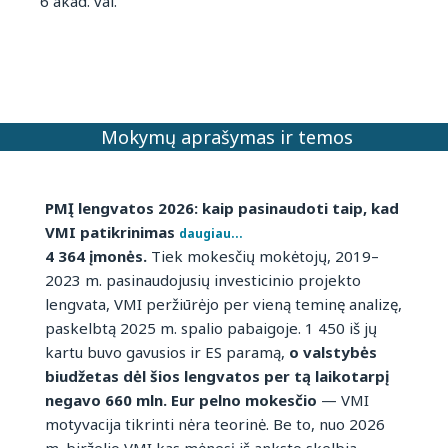
6 akad. val.
Mokymų aprašymas ir temos
PMĮ lengvatos 2026: kaip pasinaudoti taip, kad
VMI patikrinimas
daugiau...
4 364 įmonės.
Tiek mokesčių mokėtojų, 2019–
2023 m. pasinaudojusių investicinio projekto
lengvata, VMI peržiūrėjo per vieną teminę analizę,
paskelbtą 2025 m. spalio pabaigoje. 1 450 iš jų
kartu buvo gavusios ir ES paramą,
o valstybės
biudžetas dėl šios lengvatos per tą laikotarpį
negavo 660 mln. Eur pelno mokesčio
— VMI
motyvacija tikrinti nėra teorinė. Be to, nuo 2026