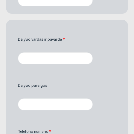
Dalyvio vardas ir pavardė
*
Dalyvio pareigos
Telefono numeris
*