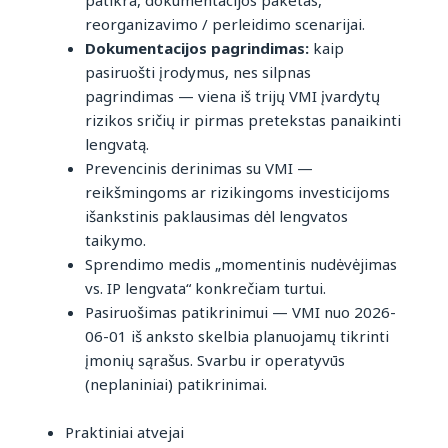
patikra, dokumentacijos paketas,
reorganizavimo / perleidimo scenarijai.
Dokumentacijos pagrindimas:
kaip
pasiruošti įrodymus, nes silpnas
pagrindimas — viena iš trijų VMI įvardytų
rizikos sričių ir pirmas pretekstas panaikinti
lengvatą.
Prevencinis derinimas su VMI —
reikšmingoms ar rizikingoms investicijoms
išankstinis paklausimas dėl lengvatos
taikymo.
Sprendimo medis „momentinis nudėvėjimas
vs. IP lengvata“ konkrečiam turtui.
Pasiruošimas patikrinimui — VMI nuo 2026-
06-01 iš anksto skelbia planuojamų tikrinti
įmonių sąrašus. Svarbu ir operatyvūs
(neplaniniai) patikrinimai.
Praktiniai atvejai