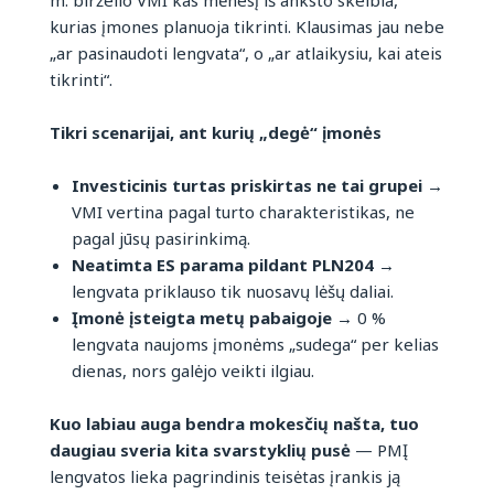
m. birželio VMI kas mėnesį iš anksto skelbia,
kurias įmones planuoja tikrinti. Klausimas jau nebe
„ar pasinaudoti lengvata“, o „ar atlaikysiu, kai ateis
tikrinti“.
Tikri scenarijai, ant kurių „degė“ įmonės
Investicinis turtas priskirtas ne tai grupei
→
VMI vertina pagal turto charakteristikas, ne
pagal jūsų pasirinkimą.
Neatimta ES parama pildant PLN204
→
lengvata priklauso tik nuosavų lėšų daliai.
Įmonė įsteigta metų pabaigoje
→ 0 %
lengvata naujoms įmonėms „sudega“ per kelias
dienas, nors galėjo veikti ilgiau.
Kuo labiau auga bendra mokesčių našta, tuo
daugiau sveria kita svarstyklių pusė
— PMĮ
lengvatos lieka pagrindinis teisėtas įrankis ją