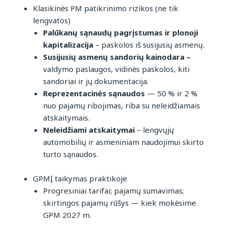
Klasikinės PM patikrinimo rizikos (ne tik
lengvatos)
Palūkanų sąnaudų pagrįstumas ir plonoji
kapitalizacija
– paskolos iš susijusių asmenų.
Susijusių asmenų sandorių kainodara –
valdymo paslaugos, vidinės paskolos, kiti
sandoriai ir jų dokumentacija.
Reprezentacinės sąnaudos
— 50 % ir 2 %
nuo pajamų ribojimas, riba su neleidžiamais
atskaitymais.
Neleidžiami atskaitymai
– lengvųjų
automobilių ir asmeniniam naudojimui skirto
turto sąnaudos.
GPMĮ taikymas praktikoje
Progresiniai tarifai; pajamų sumavimas;
skirtingos pajamų rūšys — kiek mokėsime
GPM 2027 m.