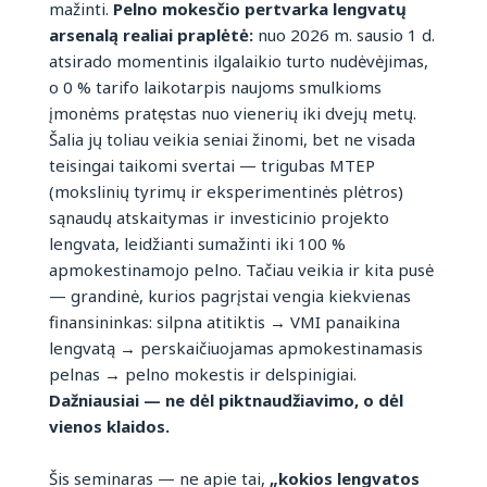
mažinti.
Pelno mokesčio pertvarka lengvatų
arsenalą realiai praplėtė:
nuo 2026 m. sausio 1 d.
atsirado momentinis ilgalaikio turto nudėvėjimas,
o 0 % tarifo laikotarpis naujoms smulkioms
įmonėms pratęstas nuo vienerių iki dvejų metų.
Šalia jų toliau veikia seniai žinomi, bet ne visada
teisingai taikomi svertai — trigubas MTEP
(mokslinių tyrimų ir eksperimentinės plėtros)
sąnaudų atskaitymas ir investicinio projekto
lengvata, leidžianti sumažinti iki 100 %
apmokestinamojo pelno. Tačiau veikia ir kita pusė
— grandinė, kurios pagrįstai vengia kiekvienas
finansininkas: silpna atitiktis → VMI panaikina
lengvatą → perskaičiuojamas apmokestinamasis
pelnas → pelno mokestis ir delspinigiai.
Dažniausiai — ne dėl piktnaudžiavimo, o dėl
vienos klaidos.
Šis seminaras — ne apie tai,
„kokios lengvatos