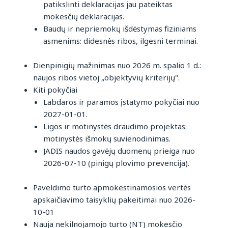
patikslinti deklaracijas jau pateiktas
mokesčių deklaracijas.
Baudų ir nepriemokų išdėstymas fiziniams
asmenims: didesnės ribos, ilgesni terminai.
Dienpinigių mažinimas nuo 2026 m. spalio 1 d.:
naujos ribos vietoj „objektyvių kriterijų".
Kiti pokyčiai
Labdaros ir paramos įstatymo pokyčiai nuo
2027-01-01.
Ligos ir motinystės draudimo projektas:
motinystės išmokų suvienodinimas.
JADIS naudos gavėjų duomenų prieiga nuo
2026-07-10 (pinigų plovimo prevencija).
Paveldimo turto apmokestinamosios vertės
apskaičiavimo taisyklių pakeitimai nuo 2026-
10-01
Nauja nekilnojamojo turto (NT) mokesčio