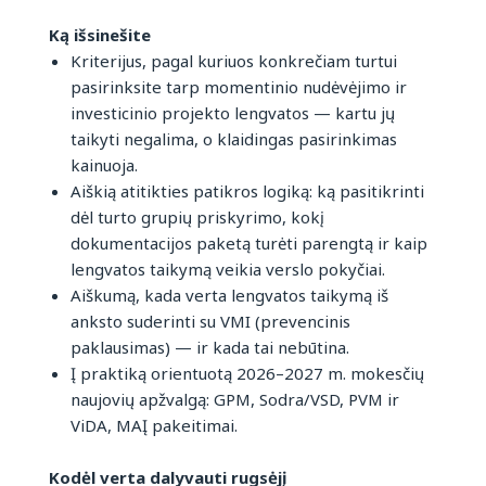
Ką išsinešite
Kriterijus, pagal kuriuos konkrečiam turtui
pasirinksite tarp momentinio nudėvėjimo ir
investicinio projekto lengvatos — kartu jų
taikyti negalima, o klaidingas pasirinkimas
kainuoja.
Aiškią atitikties patikros logiką: ką pasitikrinti
dėl turto grupių priskyrimo, kokį
dokumentacijos paketą turėti parengtą ir kaip
lengvatos taikymą veikia verslo pokyčiai.
Aiškumą, kada verta lengvatos taikymą iš
anksto suderinti su VMI (prevencinis
paklausimas) — ir kada tai nebūtina.
Į praktiką orientuotą 2026–2027 m. mokesčių
naujovių apžvalgą: GPM, Sodra/VSD, PVM ir
ViDA, MAĮ pakeitimai.
Kodėl verta dalyvauti rugsėjį