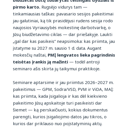
biudžetas būtų sudarytas teisingais dydžiais iš
pirmo karto.
Rugsėjo vidurys tam —
tinkamiausias taškas: pavasario sesijos pakeitimai
jau galutiniai, ką tik prasidėjusi rudens sesija rodo
naujosios Vyriausybės mokestinę darbotvarkę, o
Jūsų biudžetavimo ciklas — dar priešakyje. Laukti
„gal dar kas pasikeis“ neapsimoka: kas priimta, jau
įstatyme su 2027 m. sausio 1 d. data. Augant
mokesčių naštai,
PMĮ lengvatos lieka pagrindinis
teisėtas įrankis ją mažinti
— todėl antroji
seminaro ašis skirta jų taikymui praktikoje.
Seminare aptarsime ir jau priimtus 2026–2027 m.
pakeitimus — GPM, Sodra/VSD, PVM ir ViDA, MAĮ:
kas priimta, kada įsigalioja ir kas dėl kiekvieno
pakeitimo Jūsų apskaitoje turi pasikeisti dar
šiemet — ką perskaičiuoti, kokius dokumentus
parengti, kurios įsigaliojimo datos jau tikros, o
kurios dar priklauso nuo poįstatyminių aktų.