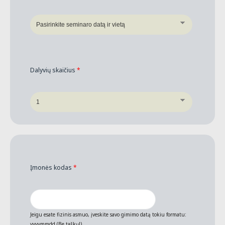
Dalyvių skaičius
*
Įmonės kodas
*
Jeigu esate fizinis asmuo, įveskite savo gimimo datą tokiu formatu:
yyyymmdd (Be taškų!).