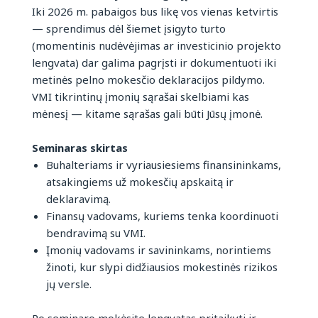
Iki 2026 m. pabaigos bus likę vos vienas ketvirtis
— sprendimus dėl šiemet įsigyto turto
(momentinis nudėvėjimas ar investicinio projekto
lengvata) dar galima pagrįsti ir dokumentuoti iki
metinės pelno mokesčio deklaracijos pildymo.
VMI tikrintinų įmonių sąrašai skelbiami kas
mėnesį — kitame sąrašas gali būti Jūsų įmonė.
Seminaras skirtas
Buhalteriams ir vyriausiesiems finansininkams,
atsakingiems už mokesčių apskaitą ir
deklaravimą.
Finansų vadovams, kuriems tenka koordinuoti
bendravimą su VMI.
Įmonių vadovams ir savininkams, norintiems
žinoti, kur slypi didžiausios mokestinės rizikos
jų versle.