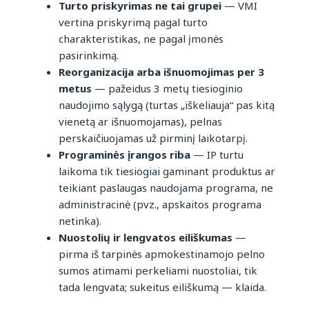
Turto priskyrimas ne tai grupei
— VMI
vertina priskyrimą pagal turto
charakteristikas, ne pagal įmonės
pasirinkimą.
Reorganizacija arba išnuomojimas per 3
metus
— pažeidus 3 metų tiesioginio
naudojimo sąlygą (turtas „iškeliauja“ pas kitą
vienetą ar išnuomojamas), pelnas
perskaičiuojamas už pirminį laikotarpį.
Programinės įrangos riba
— IP turtu
laikoma tik tiesiogiai gaminant produktus ar
teikiant paslaugas naudojama programa, ne
administracinė (pvz., apskaitos programa
netinka).
Nuostolių ir lengvatos eiliškumas
—
pirma iš tarpinės apmokestinamojo pelno
sumos atimami perkeliami nuostoliai, tik
tada lengvata; sukeitus eiliškumą — klaida.