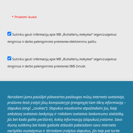
* Privalomi laukai
Sutinku gauti informaciją apie MB „Buhalterių mokymai“ organizuojamus
renginius ir darbo palengvinimo priemones elektroniniu paštu.
Sutinku gauti informaciją apie MB „Buhalterių mokymai“ organizuojamus
renginius ir darbo palengvinimo priemones SMS žinute.
REGISTRUOTIS
Norėdami Jums pasiūlyti pilnavertes paslaugas mūsų interneto svetainėje,
prašome leisti įrašyti Jūsų kompiuteryje (įrenginyje) tam tikrą informaciją –
slapukus (angl. „cookies“). Slapukus naudosime atpažindami Jus, kaip
ankstesnį svetainės lankytoją ir rinkdami svetainės lankomumo statistiką.
Jūs bet kada galite peržiūrėti, kokią informaciją (slapukus) įrašome. Savo
duotą sutikimą bet kada galėsite atšaukti pakeisdami savo interneto
© MB Buhalterių mokymai Sėlių g. 33, 08109
naršyklės nustatymus ir ištrindami įrašytus slapukus, Jūs taip pat turite
Vilnius. Tel.: +370 5 263 9922. Įmonės kodas: