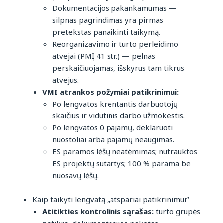
Dokumentacijos pakankamumas —
silpnas pagrindimas yra pirmas
pretekstas panaikinti taikymą.
Reorganizavimo ir turto perleidimo
atvejai (PMĮ 41 str.) — pelnas
perskaičiuojamas, išskyrus tam tikrus
atvejus.
VMI atrankos požymiai patikrinimui:
Po lengvatos krentantis darbuotojų
skaičius ir vidutinis darbo užmokestis.
Po lengvatos 0 pajamų, deklaruoti
nuostoliai arba pajamų neaugimas.
ES paramos lėšų neatėmimas; nutrauktos
ES projektų sutartys; 100 % parama be
nuosavų lėšų.
Kaip taikyti lengvatą „atspariai patikrinimui“
Atitikties kontrolinis sąrašas:
turto grupės