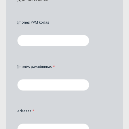
Įmonės PVM kodas
Įmonės pavadinimas
*
Adresas
*