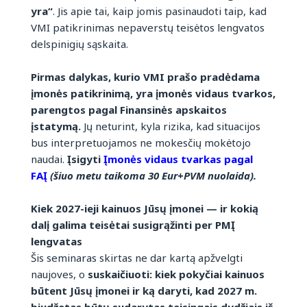
yra“
. Jis apie tai, kaip jomis pasinaudoti taip, kad
VMI patikrinimas nepaverstų teisėtos lengvatos
delspinigių sąskaita.
Pirmas dalykas, kurio VMI prašo pradėdama
įmonės patikrinimą, yra įmonės vidaus tvarkos,
parengtos pagal Finansinės apskaitos
įstatymą.
Jų neturint, kyla rizika, kad situacijos
bus interpretuojamos ne mokesčių mokėtojo
naudai.
Įsigyti
Įmonės vidaus tvarkas pagal
FAĮ
(šiuo metu taikoma 30 Eur+PVM nuolaida).
Kiek 2027-ieji kainuos Jūsų įmonei — ir kokią
dalį galima teisėtai susigrąžinti per PMĮ
lengvatas
Šis seminaras skirtas ne dar kartą apžvelgti
naujoves, o
suskaičiuoti: kiek pokyčiai kainuos
būtent Jūsų įmonei ir ką daryti, kad 2027 m.