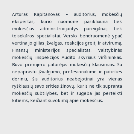
Artūras Kapitanovas – auditorius, mokesčių
ekspertas, kurio nuomone pasikliauna tiek
mokesčius administruojantys pareigūnai, tiek
teisėkūros specialistai. Verslo bendruomenė ypač
vertina jo gilias įžvalgas, reakcijos greitį ir atvirumą.
Finansų ministerijos specialistas. Valstybinės
mokesčių inspekcijos Audito skyriaus viršininkas.
Buvo premjero patarėjas mokesčių klausimais. Su
nepaprastu įžvalgumo, profesionalumo ir patirties
deriniu, šis auditorius neabejotinai yra vienas
ryškiausių savo srities žinovų, kuris ne tik supranta
mokesčių subtilybes, bet ir sugeba jas perteikti
kitiems, keičiant suvokimą apie mokesčius.