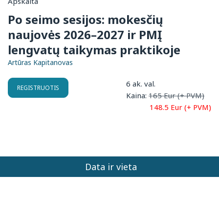
Apskaita
Po seimo sesijos: mokesčių
naujovės 2026–2027 ir PMĮ
lengvatų taikymas praktikoje
Artūras Kapitanovas
6 ak. val.
REGISTRUOTIS
Kaina:
165 Eur (+ PVM)
148.5 Eur (+ PVM)
Data ir vieta