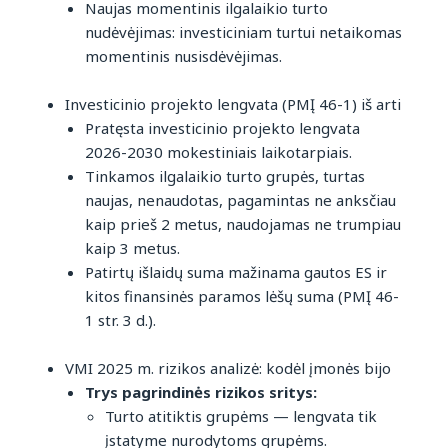
Naujas momentinis ilgalaikio turto
nudėvėjimas: investiciniam turtui netaikomas
momentinis nusisdėvėjimas.
Investicinio projekto lengvata (PMĮ 46-1) iš arti
Pratęsta investicinio projekto lengvata
2026-2030 mokestiniais laikotarpiais.
Tinkamos ilgalaikio turto grupės, turtas
naujas, nenaudotas, pagamintas ne anksčiau
kaip prieš 2 metus, naudojamas ne trumpiau
kaip 3 metus.
Patirtų išlaidų suma mažinama gautos ES ir
kitos finansinės paramos lėšų suma (PMĮ 46-
1 str. 3 d.).
VMI 2025 m. rizikos analizė: kodėl įmonės bijo
Trys pagrindinės rizikos sritys:
Turto atitiktis grupėms — lengvata tik
įstatyme nurodytoms grupėms.