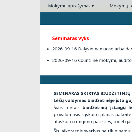
Mokymų aprašymas
▾
Mokymų 
Seminaras vyks
2026-09-16 Dalyvio namuose arba darb
2026-09-16 Countline mokymų auditori
SEMINARAS SKIRTAS BIUDŽETINIŲ 
Lėšų valdymas biudžetinėje įstaig
Šiais metais
biudžetinių įstaigų 
privalomasis sąskaitų planas pakeitė
ataskaitų rengimo patirties, todėl gali
Šis laikotarpis svarbus ne tik einamų