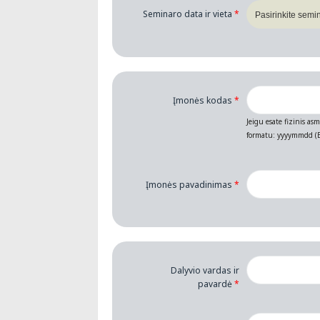
Seminaro data ir vieta
*
Įmonės kodas
*
Jeigu esate fizinis as
formatu: yyyymmdd (B
Įmonės pavadinimas
*
Dalyvio vardas ir
pavardė
*