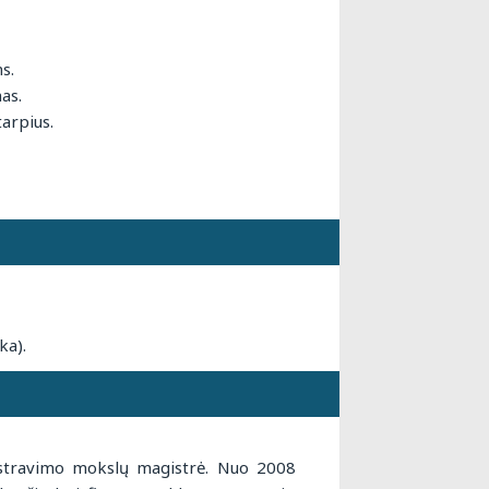
s.
as.
arpius.
ka).
istravimo mokslų magistrė. Nuo 2008