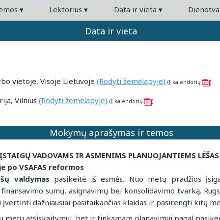
temos
▾
Lektorius
▾
Data ir vieta
▾
Dienotv
Data ir vieta
o vietoje, Visoje Lietuvoje
(Rodyti žemėlapyje)
(Į kalendorių
)
ja, Vilnius
(Rodyti žemėlapyje)
(Į kalendorių
)
Mokymų aprašymas ir temos
ĮSTAIGŲ VADOVAMS IR ASMENIMS PLANUOJANTIEMS LĖŠAS 
oje po VSAFAS reformos
lėšų valdymas
pasikeitė iš esmės. Nuo metų pradžios įsiga
 finansavimo sumų, asignavimų bei konsolidavimo tvarką. Rugsė
 įvertinti dažniausiai pasitaikančias klaidas ir pasirengti kitų 
jų metų atsiskaitymui, bet ir tinkamam planavimui pagal pasikei