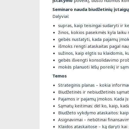
įstatymo
poveikį, būsto nuomos komp
Seminaro nauda biudžetinių įstaigų
Dalyviai:
supras, kaip teisingai sudaryti ir k
žinos, kokios pasekmės kyla laiku
gebės nustatyti, kada pajamų įmok
išmoks rengti ataskaitas pagal nau
sužinos, kaip elgtis su klaidomis, k
gebės išvengti konsolidavimo prob
mokės planuoti lėšų poreikį ir sąm
Temos
Strateginis planas – kokia informac
Biudžetinės ir nebiudžetinės sąmat
Pajamos ir pajamų įmokos. Kada įsta
Sąmatų keitimas: dėl ko, kaip, kada
Biudžeto vykdymo ataskaitos: kaip 
Asignavimai – nebūtinai finansavima
Klaidos ataskaitose – ką daryti kai 