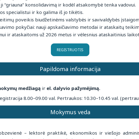
i “griauna” konsolidavimą ir kodėl atsakomybė tenka vadovui.
 specialistui ir ko galima iš jo tikėtis.
itimų poveikis biudžetinėms valstybės ir savivaldybės įstaigom
vimo pokyčiai: nauji apskaičiavimo metodai ir ataskaitų teikim
i ir ataskaitoms už 2026 metus ir vėlesnius ataskaitinius laikot
REGISTRUOTIS
Papildoma informacija
mokymų medžiagą
ir
el. dalyvio pažymėjimą.
egistracija 8.00–09.00 val. Pertraukos: 10.30–10.45 val. (pertrau
Mokymus veda
obzevienė – lektorė praktikė, ekonomikos ir viešojo admin