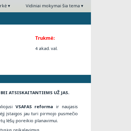
arkė
▾
Vidiniai mokymai šia tema
▾
Trukmė:
4 akad. val.
BEI ATSISKAITANTIEMS UŽ JAS
.
liojusi
VSAFAS reforma
ir naujasis
jį įstaigos jau turi pirmojo pusmečio
metų lėšų poreikio planavimui.
tusius reikalavimus.