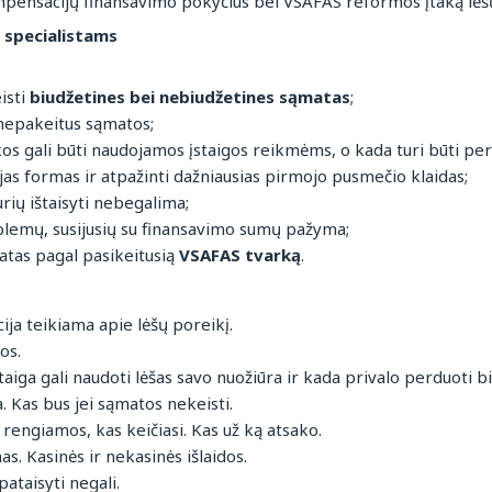
ensacijų finansavimo pokyčius bei VSAFAS reformos įtaką lėš
 specialistams
eisti
biudžetines bei nebiudžetines sąmatas
;
 nepakeitus sąmatos;
os gali būti naudojamos įstaigos reikmėms, o kada turi būti pe
jas formas ir atpažinti dažniausias pirmojo pusmečio klaidas;
urių ištaisyti nebegalima;
lemų, susijusių su finansavimo sumų pažyma;
atas pagal pasikeitusią
VSAFAS tvarką
.
ija teikiama apie lėšų poreikį.
os.
iga gali naudoti lėšas savo nuožiūra ir kada privalo perduoti bi
. Kas bus jei sąmatos nekeisti.
rengiamos, kas keičiasi. Kas už ką atsako.
s. Kasinės ir nekasinės išlaidos.
pataisyti negali.