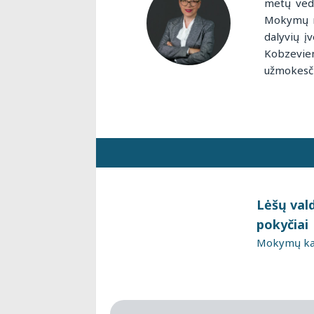
metų ved
Mokymų me
dalyvių į
Kobzevien
užmokesči
Lėšų val
pokyčiai
Mokymų kai