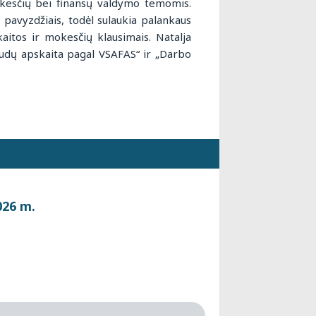
esčių bei finansų valdymo temomis.
pavyzdžiais, todėl sulaukia palankaus
kaitos ir mokesčių klausimais. Natalja
udų apskaita pagal VSAFAS“ ir „Darbo
026 m.