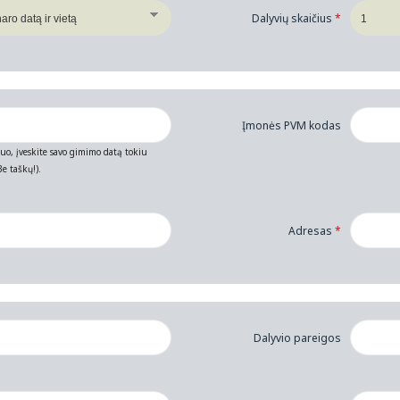
Dalyvių skaičius
*
Įmonės PVM kodas
muo, įveskite savo gimimo datą tokiu
e taškų!).
Adresas
*
Dalyvio pareigos