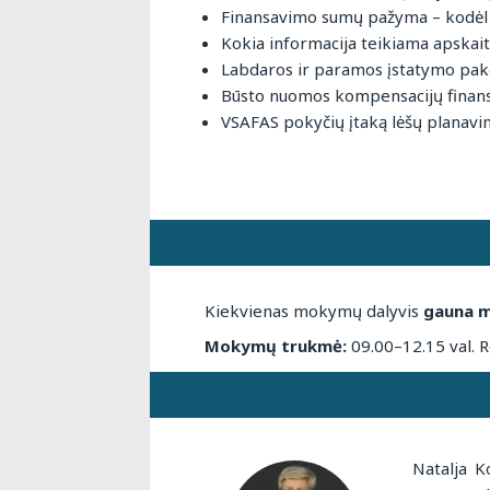
Finansavimo sumų pažyma – kodėl j
Kokia informacija teikiama apskaitos
Labdaros ir paramos įstatymo pake
Būsto nuomos kompensacijų finansa
VSAFAS pokyčių įtaką lėšų planavimu
Kiekvienas mokymų dalyvis
gauna 
Mokymų trukmė:
09.00–12.15 val. R
Natalja K