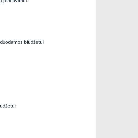
ų planavimui.
rduodamos biudžetui;
udžetui.