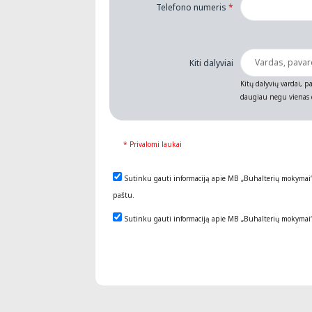
Telefono numeris
*
Kiti dalyviai
Kitų dalyvių vardai, pa
daugiau negu vienas d
* Privalomi laukai
Sutinku gauti informaciją apie MB „Buhalterių mokymai
paštu.
Sutinku gauti informaciją apie MB „Buhalterių mokymai