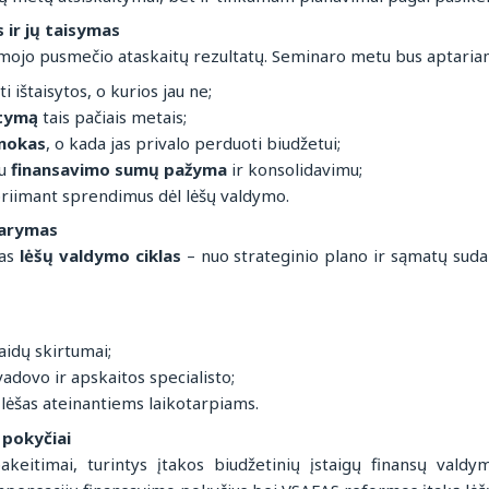
 ir jų taisymas
rmojo pusmečio ataskaitų rezultatų. Seminaro metu bus aptaria
i ištaisytos, o kurios jau ne;
stymą
tais pačiais metais;
mokas
, o kada jas privalo perduoti biudžetui;
su
finansavimo sumų pažyma
ir konsolidavimu;
riimant sprendimus dėl lėšų valdymo.
darymas
sas
lėšų valdymo ciklas
– nuo strateginio plano ir sąmatų sud
aidų skirtumai;
dovo ir apskaitos specialisto;
lėšas ateinantiems laikotarpiams.
 pokyčiai
eitimai, turintys įtakos biudžetinių įstaigų finansų valdym