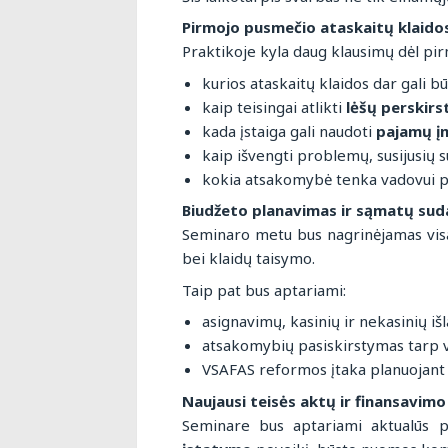
Pirmojo pusmečio ataskaitų klaidos
Praktikoje kyla daug klausimų dėl pi
kurios ataskaitų klaidos dar gali būt
kaip teisingai atlikti
lėšų perskir
kada įstaiga gali naudoti
pajamų į
kaip išvengti problemų, susijusių 
kokia atsakomybė tenka vadovui p
Biudžeto planavimas ir sąmatų su
Seminaro metu bus nagrinėjamas vi
bei klaidų taisymo.
Taip pat bus aptariami:
asignavimų, kasinių ir nekasinių išl
atsakomybių pasiskirstymas tarp va
VSAFAS reformos įtaka planuojant 
Naujausi teisės aktų ir finansavimo
Seminare bus aptariami aktualūs pak