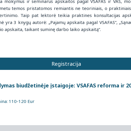
a mokymus ir seminarus apskaitos pagal VSAFAS ir VAS, mok
tu temos pristatomos remiantis ne teoriniais, o praktiniais 
vertinimo. Taip pat lektorė teikia praktines konsultacijas aps
ė yra 3 knygų autorė: „Pajamų apskaita pagal VSAFAS“, „Sąna
o apskaita, taikant suminę darbo laiko apskaitą“.
Registracija
dymas biudžetinėje įstaigoje: VSAFAS reforma ir 2
na: 110-120 Eur