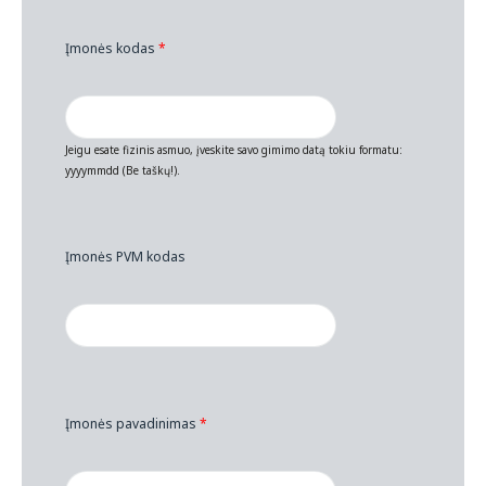
Įmonės kodas
*
Jeigu esate fizinis asmuo, įveskite savo gimimo datą tokiu formatu:
yyyymmdd (Be taškų!).
Įmonės PVM kodas
Įmonės pavadinimas
*