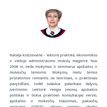
Natalja Kobzevienė – lektorė praktikė, ekonomikos
ir viešojo administravimo mokslų magistrė. Nuo
2008 m. veda mokymus ir seminarus apskaitos ir
mokesčių temomis. Mokymų metu temos
pristatomos remiantis ne teoriniais, o praktiniais
pavyzdžiais, todėl sulaukia palankaus dalyvių
įvertinimo. Lektorė rengia įmonių apskaitos
politikas ir teikia praktines konsultacijas verslo,
apskaitos ir mokesčių klausimais, pakuočių
apskaitos (GPAIS), atlygio sistemų (darbo