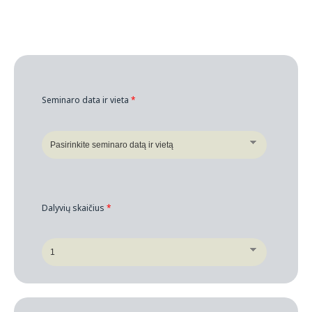
Seminaro data ir vieta
*
Dalyvių skaičius
*