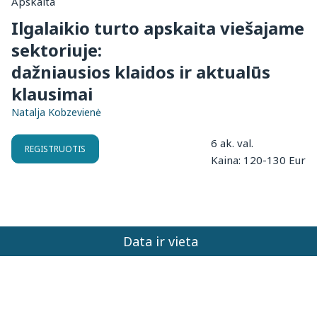
Apskaita
Ilgalaikio turto apskaita viešajame
sektoriuje:
dažniausios klaidos ir aktualūs
klausimai
Natalja Kobzevienė
6 ak. val.
REGISTRUOTIS
Kaina: 120-130 Eur
Data ir vieta