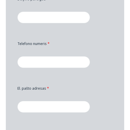
Telefono numeris
*
El. pašto adresas
*