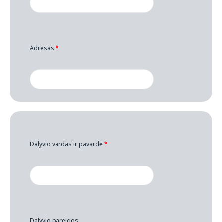
Adresas
*
Dalyvio vardas ir pavardė
*
Dalyvio pareigos