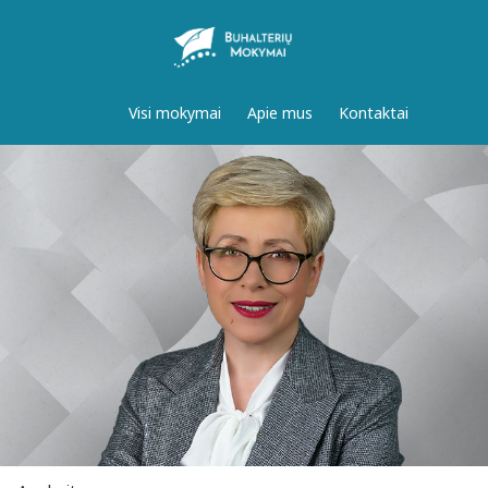
Visi mokymai
Apie mus
Kontaktai