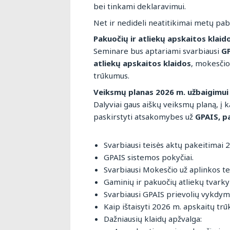
bei tinkami deklaravimui.
Net ir nedideli neatitikimai metų pab
Pakuočių ir atliekų apskaitos klaid
Seminare bus aptariami svarbiausi
GP
atliekų apskaitos klaidos
, mokesčio
trūkumus.
Veiksmų planas 2026 m. užbaigimui 
Dalyviai gaus aiškų veiksmų planą, į 
paskirstyti atsakomybes už
GPAIS, p
Svarbiausi teisės aktų pakeitimai 
GPAIS sistemos pokyčiai.
Svarbiausi Mokesčio už aplinkos t
Gaminių ir pakuočių atliekų tvark
Svarbiausi GPAIS prievolių vykdym
Kaip ištaisyti 2026 m. apskaitų t
Dažniausių klaidų apžvalga: