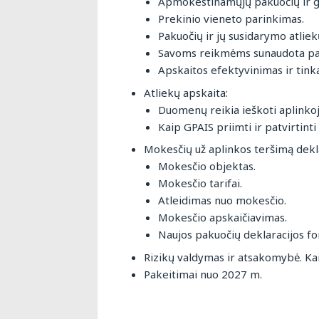
Apmokestinamųjų pakuočių ir g
Prekinio vieneto parinkimas.
Pakuočių ir jų susidarymo atliek
Savoms reikmėms sunaudota pakuo
Apskaitos efektyvinimas ir tink
Atliekų apskaita:
Duomenų reikia ieškoti aplinkoje
Kaip GPAIS priimti ir patvirtin
Mokesčių už aplinkos teršimą dekla
Mokesčio objektas.
Mokesčio tarifai.
Atleidimas nuo mokesčio.
Mokesčio apskaičiavimas.
Naujos pakuočių deklaracijos f
Rizikų valdymas ir atsakomybė. Ka
Pakeitimai nuo 2027 m.