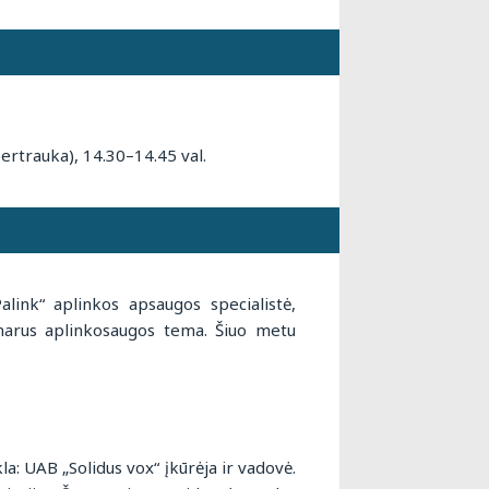
pertrauka), 14.30–14.45 val.
link“ aplinkos apsaugos specialistė,
minarus aplinkosaugos tema. Šiuo metu
a: UAB „Solidus vox“ įkūrėja ir vadovė.