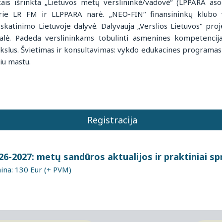
is išrinkta „Lietuvos metų verslininkė/vadovė“ (LPPARA asoc
rie LR FM ir LLPPARA narė. „NEO-FIN“ finansininkų klubo v
skatinimo Lietuvoje dalyvė. Dalyvauja „Verslios Lietuvos“ pro
alė. Padeda verslininkams tobulinti asmenines kompetencija
tikslus. Švietimas ir konsultavimas: vykdo edukacines programas
iu mastu.
Registracija
26-2027: metų sandūros aktualijos ir praktiniai s
na: 130 Eur (+ PVM)