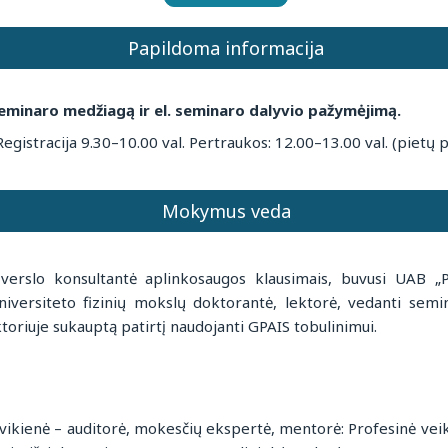
Papildoma informacija
eminaro medžiagą ir el. seminaro dalyvio pažymėjimą.
egistracija 9.30–10.00 val. Pertraukos: 12.00–13.00 val. (pietų 
Mokymus veda
verslo konsultantė aplinkosaugos klausimais, buvusi UAB „Pa
universiteto fizinių mokslų doktorantė, lektorė, vedanti se
toriuje sukauptą patirtį naudojanti GPAIS tobulinimui.
vikienė – auditorė, mokesčių ekspertė, mentorė: Profesinė veikl