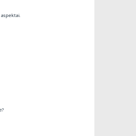
 aspektai.
e?