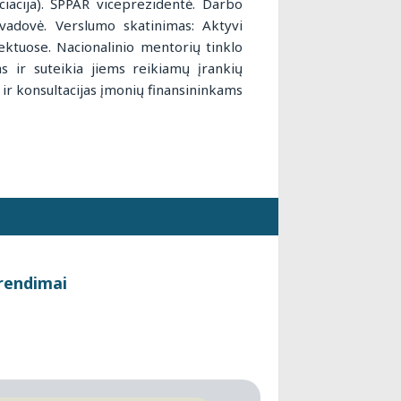
iacija). ŠPPAR viceprezidentė. Darbo
adovė. Verslumo skatinimas: Aktyvi
jektuose. Nacionalinio mentorių tinklo
s ir suteikia jiems reikiamų įrankių
 ir konsultacijas įmonių finansininkams
prendimai