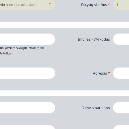
Dalyvių skaičius
*
Įmonės PVM kodas
muo, įveskite savo gimimo datą tokiu
e taškų!).
Adresas
*
Dalyvio pareigos