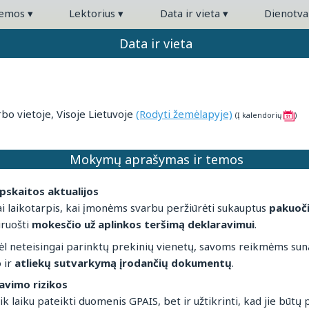
temos
▾
Lektorius
▾
Data ir vieta
▾
Dienotv
Data ir vieta
o vietoje, Visoje Lietuvoje
(Rodyti žemėlapyje)
(Į kalendorių
)
Mokymų aprašymas ir temos
skaitos aktualijos
ai laikotarpis, kai įmonėms svarbu peržiūrėti sukauptus
pakuoči
siruošti
mokesčio už aplinkos teršimą deklaravimui
.
dėl neteisingai parinktų prekinių vienetų, savoms reikmėms su
 ir
atliekų sutvarkymą įrodančių dokumentų
.
avimo rizikos
laiku pateikti duomenis GPAIS, bet ir užtikrinti, kad jie būtų pag