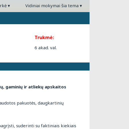
arkė
▾
Vidiniai mokymai šia tema
▾
Trukmė:
6 akad. val.
ų, gaminių ir atliekų apskaitos
naudotos pakuotės, daugkartinių
rįsti, suderinti su faktiniais kiekiais