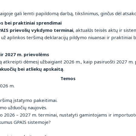
aigoje gali lemti papildomą darbą, tikslinimus, ginčus dėl atsa
os bei praktiniai sprendimai
AIS prievolių vykdymo terminai
, aktualūs teisės aktų ir sist
 už aplinkos teršimą deklaracijų pildymo niuansai ir praktiniai b
ir 2027 m. prievolėms
ką atkreipti dėmesį užbaigiant 2026 m., kaip pasiruošti 2027 m. 
akuočių bei atliekų apskaitą
.
Temos
2026 m.
eršimą įstatymo pakeitimai.
ymo užduočių naujovės.
o 2026 – 2027 m. terminai, nustatyti gamintojams ir importuot
rūkumus GPAIS sistemoje?