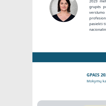
2023 meta
grupės p
verslumo 
profesion
pasiekti 
nacionalin
GPAIS 20
Mokymų kai