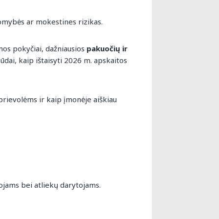
komybės ar mokestines rizikas.
emos pokyčiai, dažniausios
pakuočių ir
ūdai, kaip ištaisyti 2026 m. apskaitos
prievolėms ir kaip įmonėje aiškiau
ojams bei atliekų darytojams.