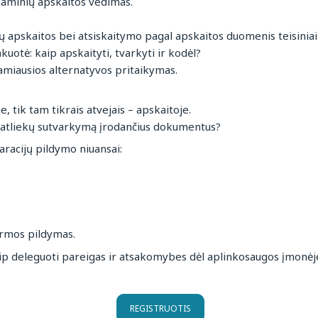
aminių apskaitos vedimas.
ų apskaitos bei atsiskaitymo pagal apskaitos duomenis teisiniai
tė: kaip apskaityti, tvarkyti ir kodėl?
amiausios alternatyvos pritaikymas.
, tik tam tikrais atvejais – apskaitoje.
ti atliekų sutvarkymą įrodančius dokumentus?
racijų pildymo niuansai:
ormos pildymas.
ip deleguoti pareigas ir atsakomybes dėl aplinkosaugos įmonėj
REGISTRUOTIS