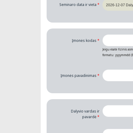
Seminaro data ir vieta
*
Įmonės kodas
*
Jeigu esate fizinis as
formatu: yyyymmdd (B
Įmonės pavadinimas
*
Dalyvio vardas ir
pavardė
*