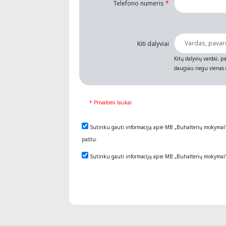
Telefono numeris
*
Kiti dalyviai
Kitų dalyvių vardai, pa
daugiau negu vienas d
* Privalomi laukai
Sutinku gauti informaciją apie MB „Buhalterių mokymai
paštu.
Sutinku gauti informaciją apie MB „Buhalterių mokymai