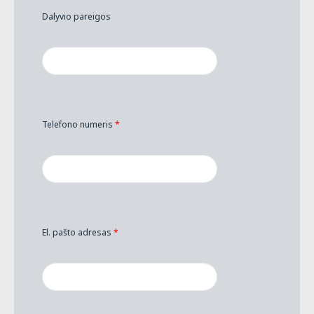
Dalyvio pareigos
Telefono numeris
*
El. pašto adresas
*