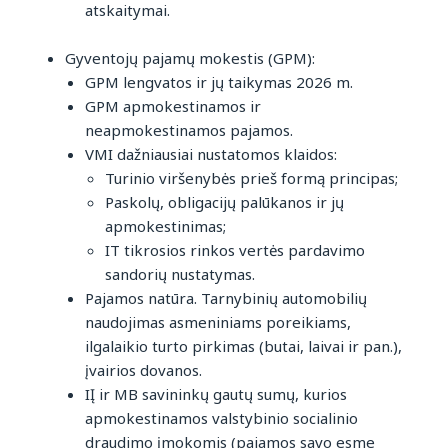
atskaitymai.
Gyventojų pajamų mokestis (GPM):
GPM lengvatos ir jų taikymas 2026 m.
GPM apmokestinamos ir
neapmokestinamos pajamos.
VMI dažniausiai nustatomos klaidos:
Turinio viršenybės prieš formą principas;
Paskolų, obligacijų palūkanos ir jų
apmokestinimas;
IT tikrosios rinkos vertės pardavimo
sandorių nustatymas.
Pajamos natūra. Tarnybinių automobilių
naudojimas asmeniniams poreikiams,
ilgalaikio turto pirkimas (butai, laivai ir pan.),
įvairios dovanos.
IĮ ir MB savininkų gautų sumų, kurios
apmokestinamos valstybinio socialinio
draudimo įmokomis (pajamos savo esme