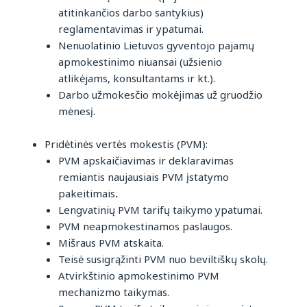
atitinkančios darbo santykius)
reglamentavimas ir ypatumai.
Nenuolatinio Lietuvos gyventojo pajamų
apmokestinimo niuansai (užsienio
atlikėjams, konsultantams ir kt.).
Darbo užmokesčio mokėjimas už gruodžio
mėnesį.
Pridėtinės vertės mokestis (PVM):
PVM apskaičiavimas ir deklaravimas
remiantis naujausiais PVM įstatymo
pakeitimais
.
Lengvatinių PVM tarifų taikymo ypatumai.
PVM neapmokestinamos paslaugos.
Mišraus PVM atskaita.
Teisė susigrąžinti PVM nuo beviltiškų skolų.
Atvirkštinio apmokestinimo PVM
mechanizmo taikymas.