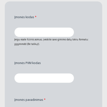
Įmonės kodas
*
Jeigu esate fizinis asmuo, įveskite savo gimimo datą tokiu formatu:
yyyymmdd (Be taškų!).
Įmonės PVM kodas
Įmonės pavadinimas
*