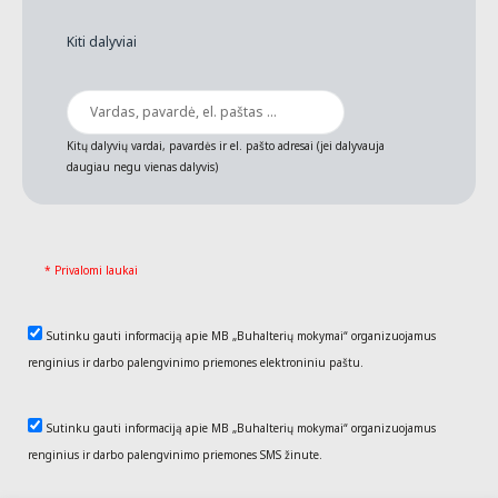
Kiti dalyviai
Kitų dalyvių vardai, pavardės ir el. pašto adresai (jei dalyvauja
daugiau negu vienas dalyvis)
* Privalomi laukai
Sutinku gauti informaciją apie MB „Buhalterių mokymai“ organizuojamus
renginius ir darbo palengvinimo priemones elektroniniu paštu.
Sutinku gauti informaciją apie MB „Buhalterių mokymai“ organizuojamus
renginius ir darbo palengvinimo priemones SMS žinute.