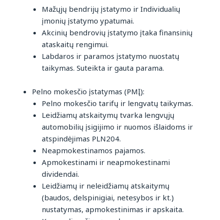
Mažųjų bendrijų įstatymo ir Individualių
įmonių įstatymo ypatumai.
Akcinių bendrovių įstatymo įtaka finansinių
ataskaitų rengimui.
Labdaros ir paramos įstatymo nuostatų
taikymas. Suteikta ir gauta parama.
Pelno mokesčio įstatymas (PMĮ):
Pelno mokesčio tarifų ir lengvatų taikymas.
Leidžiamų atskaitymų tvarka lengvųjų
automobilių įsigijimo ir nuomos išlaidoms ir
atspindėjimas PLN204.
Neapmokestinamos pajamos.
Apmokestinami ir neapmokestinami
dividendai.
Leidžiamų ir neleidžiamų atskaitymų
(baudos, delspinigiai, netesybos ir kt.)
nustatymas, apmokestinimas ir apskaita.