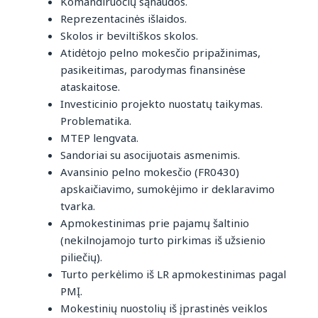
Komandiruočių sąnaudos.
Reprezentacinės išlaidos.
Skolos ir beviltiškos skolos.
Atidėtojo pelno mokesčio pripažinimas,
pasikeitimas, parodymas finansinėse
ataskaitose.
Investicinio projekto nuostatų taikymas.
Problematika.
MTEP lengvata.
Sandoriai su asocijuotais asmenimis.
Avansinio pelno mokesčio (FR0430)
apskaičiavimo, sumokėjimo ir deklaravimo
tvarka.
Apmokestinimas prie pajamų šaltinio
(nekilnojamojo turto pirkimas iš užsienio
piliečių).
Turto perkėlimo iš LR apmokestinimas pagal
PMĮ.
Mokestinių nuostolių iš įprastinės veiklos