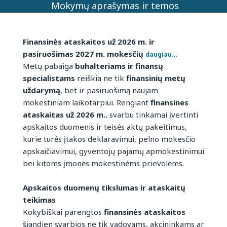
Mokymų aprašymas ir temos
Finansinės ataskaitos už 2026 m. ir
pasiruošimas 2027 m. mokesčių
daugiau...
Metų pabaiga
buhalteriams ir finansų
specialistams
reiškia ne tik
finansinių metų
uždarymą
, bet ir pasiruošimą naujam
mokestiniam laikotarpiui. Rengiant
finansines
ataskaitas už 2026 m.
, svarbu tinkamai įvertinti
apskaitos duomenis ir teisės aktų pakeitimus,
kurie turės įtakos deklaravimui, pelno mokesčio
apskaičiavimui, gyventojų pajamų apmokestinimui
bei kitoms įmonės mokestinėms prievolėms.
Apskaitos duomenų tikslumas ir ataskaitų
teikimas
Kokybiškai parengtos
finansinės ataskaitos
šiandien svarbios ne tik vadovams, akcininkams ar