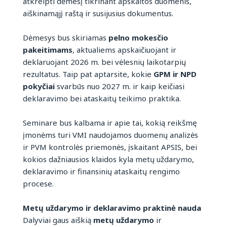
atkreipti dėmesį tikrinant apskaitos duomenis,
aiškinamąjį raštą ir susijusius dokumentus.
Dėmesys bus skiriamas
pelno mokesčio
pakeitimams
, aktualiems apskaičiuojant ir
deklaruojant 2026 m. bei vėlesnių laikotarpių
rezultatus. Taip pat aptarsite, kokie
GPM ir NPD
pokyčiai
svarbūs nuo 2027 m. ir kaip keičiasi
deklaravimo bei ataskaitų teikimo praktika.
Seminare bus kalbama ir apie tai, kokią reikšmę
įmonėms turi VMI naudojamos duomenų analizės
ir PVM kontrolės priemonės, įskaitant APSIS, bei
kokios dažniausios klaidos kyla metų uždarymo,
deklaravimo ir finansinių ataskaitų rengimo
procese.
Metų uždarymo ir deklaravimo praktinė nauda
Dalyviai gaus aiškią
metų uždarymo
ir