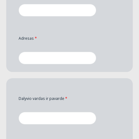
Adresas
*
Dalyvio vardas ir pavardė
*