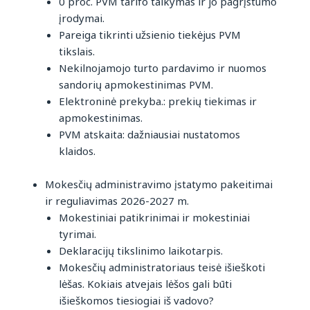
0 proc. PVM tarifo taikymas ir jo pagrįstumo
įrodymai.
Pareiga tikrinti užsienio tiekėjus PVM
tikslais.
Nekilnojamojo turto pardavimo ir nuomos
sandorių apmokestinimas PVM.
Elektroninė prekyba.: prekių tiekimas ir
apmokestinimas.
PVM atskaita: dažniausiai nustatomos
klaidos.
Mokesčių administravimo įstatymo pakeitimai
ir reguliavimas 2026-2027 m.
Mokestiniai patikrinimai ir mokestiniai
tyrimai.
Deklaracijų tikslinimo laikotarpis.
Mokesčių administratoriaus teisė išieškoti
lėšas. Kokiais atvejais lėšos gali būti
išieškomos tiesiogiai iš vadovo?