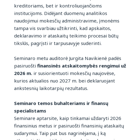
kreditoriams, bet ir kontroliuojančioms
institucijoms. Didėjant duomenų analitikos
naudojimui mokesčių administravime, įmonėms
tampa vis svarbiau užtikrinti, kad apskaitos,
deklaravimo ir ataskaitų teikimo procesai būtų
tikslūs, pagrįsti ir tarpusavyje suderinti.
Seminaro metu auditorė Jurgita Navikienė padės
pasiruošti
finansinės atskaitomybės rengimui už
2026 m.
ir susiorientuoti mokesčių naujovėse,
kurios aktualios nuo 2027 m. bei deklaruojant
ankstesnių laikotarpių rezultatus.
Seminaro temos buhalteriams ir finansų
specialistams
Seminare aptarsite, kaip tinkamai uždaryti 2026
finansinius metus ir pasiruošti finansinių ataskaitų
sudarymui. Taip pat bus nagrinėjama, į ką