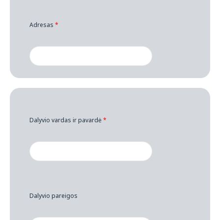
Adresas
*
Dalyvio vardas ir pavardė
*
Dalyvio pareigos