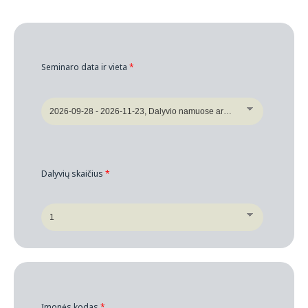
Seminaro data ir vieta
*
Dalyvių skaičius
*
Įmonės kodas
*