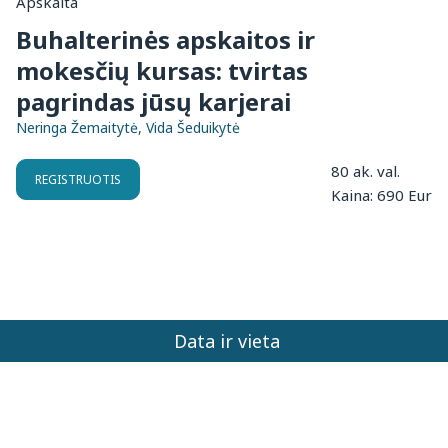
Apskaita
Buhalterinės apskaitos ir
mokesčių kursas: tvirtas
pagrindas jūsų karjerai
Neringa Žemaitytė, Vida Šeduikytė
80 ak. val.
REGISTRUOTIS
Kaina: 690 Eur
Data ir vieta