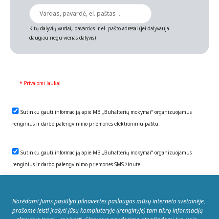
Kitų dalyvių vardai, pavardės ir el. pašto adresai (jei dalyvauja
daugiau negu vienas dalyvis)
* Privalomi laukai
Sutinku gauti informaciją apie MB „Buhalterių mokymai“ organizuojamus
renginius ir darbo palengvinimo priemones elektroniniu paštu.
Sutinku gauti informaciją apie MB „Buhalterių mokymai“ organizuojamus
renginius ir darbo palengvinimo priemones SMS žinute.
Norėdami Jums pasiūlyti pilnavertes paslaugas mūsų interneto svetainėje,
REGISTRUOTIS
prašome leisti įrašyti Jūsų kompiuteryje (įrenginyje) tam tikrą informaciją