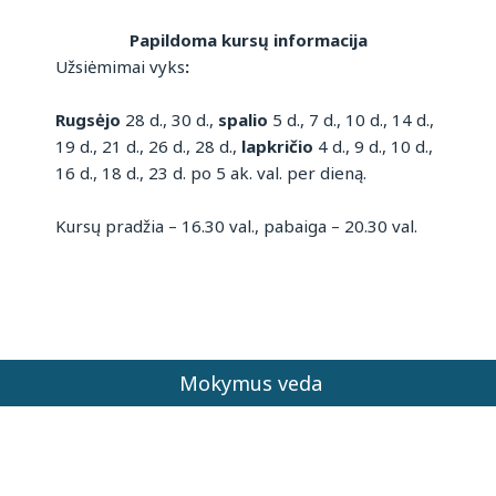
Papildoma kursų informacija
Užsiėmimai vyks
:
Rugsėjo
28 d., 30 d.,
spalio
5 d., 7 d., 10 d., 14 d.,
19 d., 21 d., 26 d., 28 d.,
lapkričio
4 d., 9 d., 10 d.,
16 d., 18 d., 23 d. po 5 ak. val. per dieną.
Kursų pradžia – 16.30 val., pabaiga – 20.30 val.
Mokymus veda