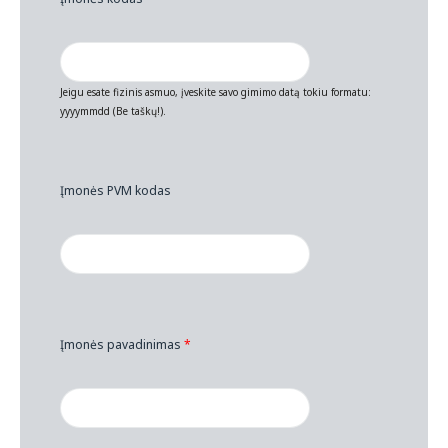
Jeigu esate fizinis asmuo, įveskite savo gimimo datą tokiu formatu:
yyyymmdd (Be taškų!).
Įmonės PVM kodas
Įmonės pavadinimas
*