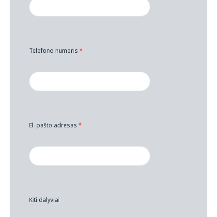
Telefono numeris
*
El. pašto adresas
*
Kiti dalyviai